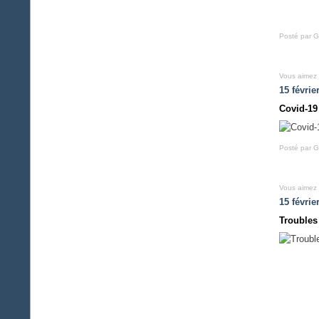
Posté par G
Vous aimez
15 févrie
Covid-19
Posté par G
Vous aimez
15 févrie
Troubles