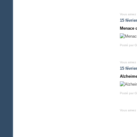
Vous aimez
15 févrie
Menace d
Posté par G
Vous aimez
15 févrie
Alzheim
Posté par G
Vous aimez