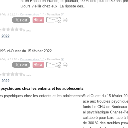
nt en Ehpad en France, et pourtant, 90 % des plus de 80 ans pré
ujours vieillir chez eux. La riposte des...
ir-Vig à 11:14 -
Commentaires [
…
]
- Permalien [
#
]
 ?
0 vote
r 2022
Sud-Ouest du 15 février 2022
ir-Vig à 11:04 -
Commentaires [
…
]
- Permalien [
#
]
 ?
0 vote
r 2022
 psychiques chez les enfants et les adolescents
Sud-Ouest du 15 février 20
ace aux troubles psychiqu
fants Le CHU de Bordeaux e
al psychiatrique Charles-Pe
collaboré pour faire face à
de 300 % des troubles psy