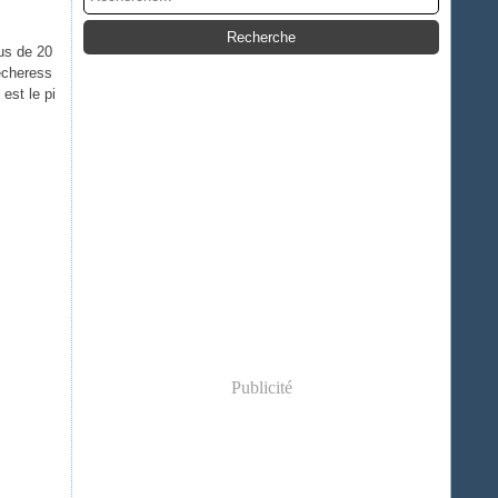
us de 20
écheress
est le pi
Publicité