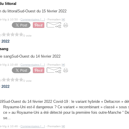
u littoral
Sud-Ouest du 15 février 2022
ir-Vig à 10:50 -
Commentaires [
…
]
- Permalien [
#
]
 ?
0 vote
r 2022
 sang
Sud-Ouest du 14 février 2022
ir-Vig à 10:48 -
Commentaires [
…
]
- Permalien [
#
]
 ?
0 vote
r 2022
Sud-Ouest du 14 février 2022 Covid-19 : le variant hybride « Deltacron » dé
Royaume-Uni est-il dangereux ? Ce variant « recombinant » classé « sous s
ce » au Royaume-Uni a été détecté pour la première fois outre-Manche “ De
se...
ir-Vig à 10:46 -
Commentaires [
…
]
- Permalien [
#
]