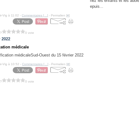
hez les enfants et les adol
epuis...
ir-Vig à 11:02 -
Commentaires [
…
]
- Permalien [
#
]
 ?
0 vote
r 2022
ication médicale
Sud-Ouest du 15 février 2022
ir-Vig à 10:52 -
Commentaires [
…
]
- Permalien [
#
]
 ?
0 vote