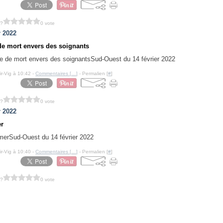
 ?
0 vote
r 2022
e mort envers des soignants
Sud-Ouest du 14 février 2022
ir-Vig à 10:42 -
Commentaires [
…
]
- Permalien [
#
]
 ?
0 vote
r 2022
er
Sud-Ouest du 14 février 2022
ir-Vig à 10:40 -
Commentaires [
…
]
- Permalien [
#
]
 ?
0 vote