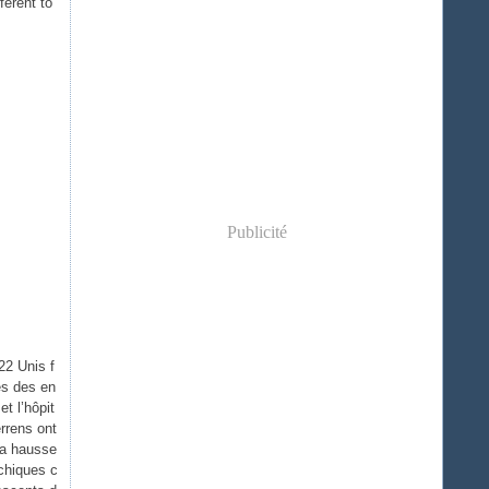
fèrent to
Publicité
22 Unis f
es des en
t l’hôpit
rrens ont
 la hausse
chiques c