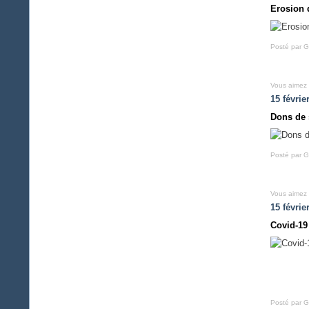
Erosion d
Posté par G
Vous aimez
15 févrie
Dons de
Posté par G
Vous aimez
15 févrie
Covid-19
Posté par G