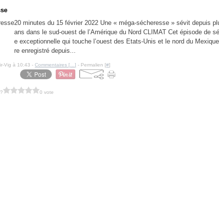
sse
20 minutes du 15 février 2022 Une « méga-sécheresse » sévit depuis pl
ans dans le sud-ouest de l’Amérique du Nord CLIMAT Cet épisode de s
e exceptionnelle qui touche l’ouest des Etats-Unis et le nord du Mexique 
re enregistré depuis...
ir-Vig à 10:43 -
Commentaires [
…
]
- Permalien [
#
]
 ?
0 vote