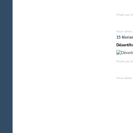
Posté par G
Vous aimez
15 févrie
Désertif
Posté par G
Vous aimez