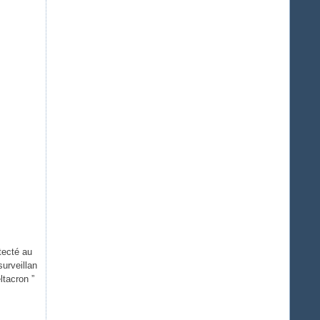
tecté au
urveillan
ltacron ”