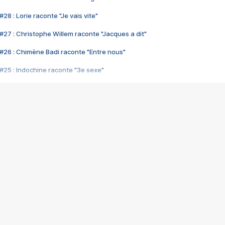
28 : Lorie raconte "Je vais vite"
#27 : Christophe Willem raconte "Jacques a dit"
#26 : Chimène Badi raconte "Entre nous"
#25 : Indochine raconte "3e sexe"
#24 : Zaho raconte "C'est chelou"
#23 : Patrick Bruel raconte "Au café des délices"
#22 : Kyo raconte "Le chemin"
#21 : Nolwenn Leroy raconte "Cassé"
#20 : Patrick Hernandez raconte "Born to be alive"
#19 : Lorie raconte "Près de moi"
#18 : Michael Jones raconte "A nos actes manqués" (avec Jean-Jacque
#17 : Khaled raconte "Aïcha"