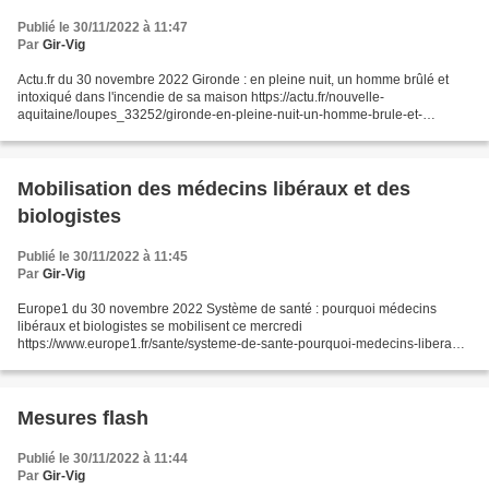
Publié le 30/11/2022 à 11:47
Par
Gir-Vig
Actu.fr du 30 novembre 2022 Gironde : en pleine nuit, un homme brûlé et
intoxiqué dans l'incendie de sa maison https://actu.fr/nouvelle-
aquitaine/loupes_33252/gironde-en-pleine-nuit-un-homme-brule-et-
intoxique-dans-l-incendie-de-sa-maison_55570537.ht...
Mobilisation des médecins libéraux et des
biologistes
Publié le 30/11/2022 à 11:45
Par
Gir-Vig
Europe1 du 30 novembre 2022 Système de santé : pourquoi médecins
libéraux et biologistes se mobilisent ce mercredi
https://www.europe1.fr/sante/systeme-de-sante-pourquoi-medecins-liberaux-
et-biologistes-se-mobilisent-ils-ce-mercredi-4151120#xtor=EPR-202-
[newsletter_matinale]-20221130&type=email&utm_source=newsletter&utm_
medium=newsletter_matinale&utm_campaign=20221130...
Mesures flash
Publié le 30/11/2022 à 11:44
Par
Gir-Vig