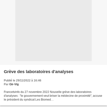
Grève des laboratoires d'analyses
Publié le 29/11/2022 à 16:46
Par
Gir-Vig
Francetvinfo du 27 novembre 2022 Nouvelle grève des laboratoires
d'analyses : "le gouvernement veut briser la médecine de proximité", accuse
le président du syndicat Les Biomed
https://www.francetvinfo.fr/sante/nouvelle-greve-des-laboratoires-d-analy...