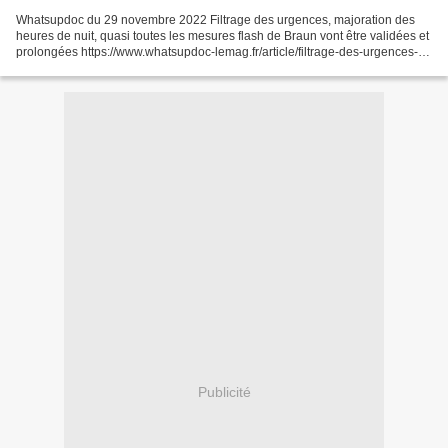
Whatsupdoc du 29 novembre 2022 Filtrage des urgences, majoration des
heures de nuit, quasi toutes les mesures flash de Braun vont être validées et
prolongées https://www.whatsupdoc-lemag.fr/article/filtrage-des-urgences-
majoration-des-heures-de-nuit-...
Publicité