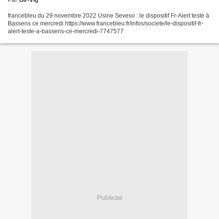
Par
Gir-Vig
francebleu du 29 novembre 2022 Usine Seveso : le dispositif Fr-Alert testé à
Bassens ce mercredi https://www.francebleu.fr/infos/societe/le-dispositif-fr-
alert-teste-a-bassens-ce-mercredi-7747577
Publicité