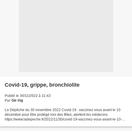
Covid-19, grippe, bronchiolite
Publié le 30/11/2022 à 11:43
Par
Gir-Vig
La Dépêche du 30 novembre 2022 Covid-19 : vaccinez-vous avant le 10
décembre pour être protégé lors des fêtes, alertent les médecins
https://www.ladepeche.fr/2022/11/30/covid-19-vaccinez-vous-avant-le-10-
decembre-pour-etre-protege-lors-des-fetes-alertent-les-medecins-
10836974.php?M_BT=43827094344#xtor=EPR-1-[newsletter]-20221130-