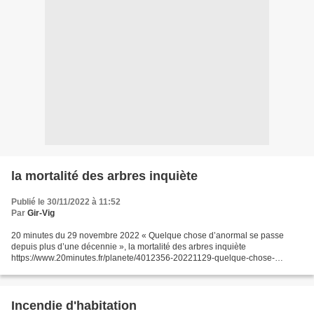
la mortalité des arbres inquiète
Publié le 30/11/2022 à 11:52
Par
Gir-Vig
20 minutes du 29 novembre 2022 « Quelque chose d’anormal se passe
depuis plus d’une décennie », la mortalité des arbres inquiète
https://www.20minutes.fr/planete/4012356-20221129-quelque-chose-
anormal-passe-depuis-plus-decennie-mortalite-arbres-inqui...
Incendie d'habitation