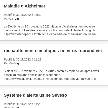
[classique]...
Maladie d'Alzheimer
Publié le 30/11/2022 à 11:40
Par
Gir-Vig
La Dépêche du 30 novembre 2022 Maladie d'Alzheimer : un nouveau
médicament obtient des résultats positifs pour ralentir le déclin cognitif
https://www.ladepeche.fr/2022/11/30/maladie-dalzheimer-un-nouveau-
medicament-obtient-des-resultats-positifs-pou...
réchauffement climatique : un virus reprend vie
Publié le 30/11/2022 à 11:29
Par
Gir-Vig
Slate.fr du 30 novembre 2022 Un virus «zombie» reprend vie après avoir
passé 48.500 ans dans la glace sibérienne
https://www.slate.fr/story/236987/virus-zombie-reprend-vie-48-500-ans-
glace-siberie-rechauffement-climatique-microbes
Système d'alerte usine Seveso
Publié le 30/11/2022 à 11:28