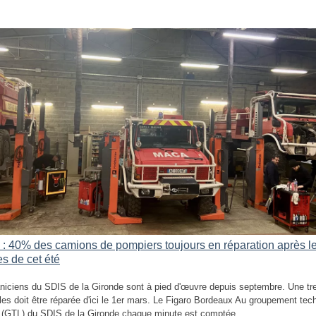
 : 40% des camions de pompiers toujours en réparation après l
s de cet été
iciens du SDIS de la Gironde sont à pied d'œuvre depuis septembre. Une tr
les doit être réparée d'ici le 1er mars. Le Figaro Bordeaux Au groupement tec
e (GTL) du SDIS de la Gironde chaque minute est comptée.