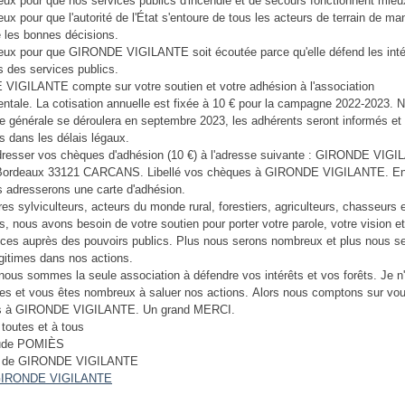
ux pour que nos services publics d'incendie et de secours fonctionnent mieu
x pour que l'autorité de l'État s'entoure de tous les acteurs de terrain de ma
 les bonnes décisions.
ux pour que GIRONDE VIGILANTE soit écoutée parce qu'elle défend les inté
 des services publics.
IGILANTE compte sur votre soutien et votre adhésion à l'association
ntale. La cotisation annuelle est fixée à 10 € pour la campagne 2022-2023. N
 générale se déroulera en septembre 2023, les adhérents seront informés et
 dans les délais légaux.
dresser vos chèques d'adhésion (10 €) à l'adresse suivante : GIRONDE VIG
 Bordeaux 33121 CARCANS. Libellé vos chèques à GIRONDE VIGILANTE. En 
 adresserons une carte d'adhésion.
res sylviculteurs, acteurs du monde rural, forestiers, agriculteurs, chasseurs 
rs, nous avons besoin de votre soutien pour porter votre parole, votre vision e
es auprès des pouvoirs publics. Plus nous serons nombreux et plus nous s
légitimes dans nos actions.
 nous sommes la seule association à défendre vos intérêts et vos forêts. Je n
res et vous êtes nombreux à saluer nos actions. Alors nous comptons sur vou
s à GIRONDE VIGILANTE. Un grand MERCI.
 toutes et à tous
ude POMIÈS
t de GIRONDE VIGILANTE