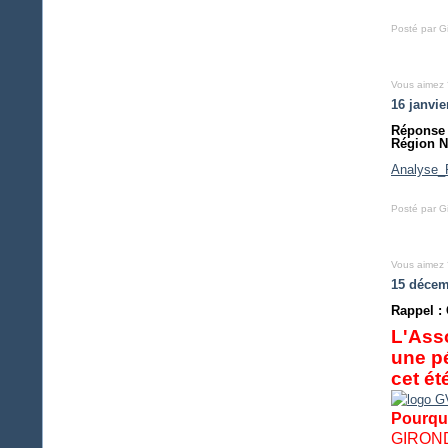
Posté par Gi
Vous aimez 
16 janvie
Réponse 
Région N
Analyse
Posté par Gi
Vous aimez 
15 décem
Rappel :
L'Ass
une pé
cet ét
Pourquo
GIRONDE