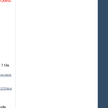
-Ouest.
r ? On
-ou-peut-
1215&ut
elle