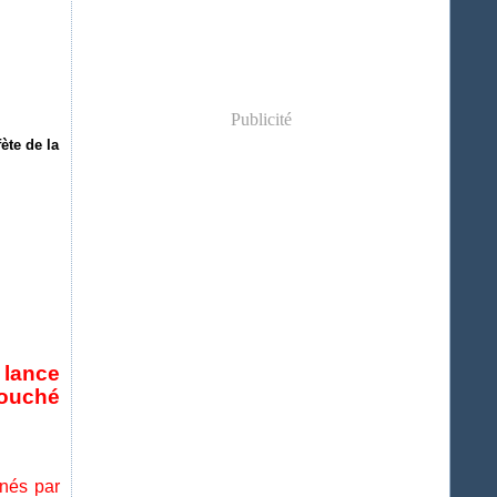
Publicité
te de la
 lance
touché
nés par