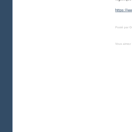
https://ww
Posté par Gi
Vous aimez 