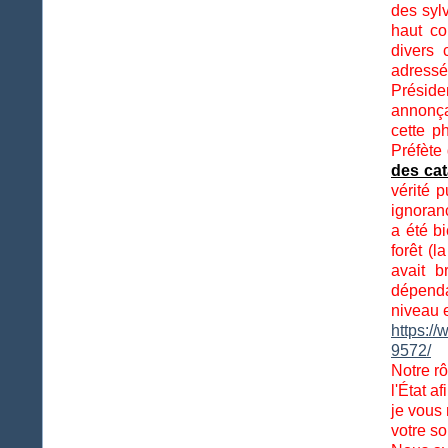
des sylv
haut co
divers 
adressé
Préside
annonça
cette p
Préfète
des cat
vérité 
ignoranc
a été b
forêt (
avait 
dépend
niveau e
https:/
9572/
Notre rô
l'État a
je vous 
votre so