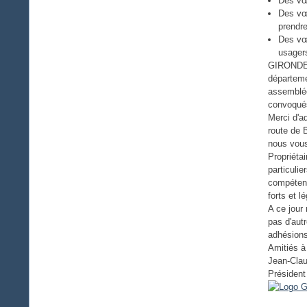
Des vœ
Des vœu
prendre
Des vœ
usagers
GIRONDE V
départeme
assemblée
convoqués
Merci d'a
route de
nous vous
Propriétai
particulie
compétenc
forts et 
A ce jour
pas d'aut
adhésion
Amitiés à
Jean-Cla
Présiden