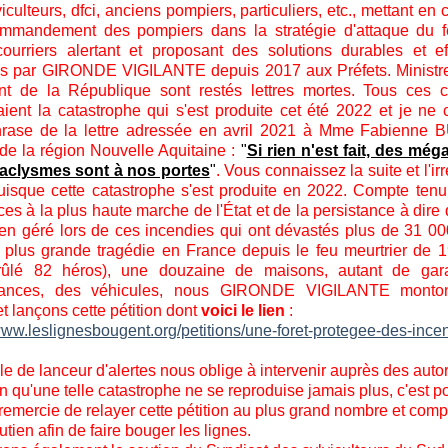
iculteurs, dfci, anciens pompiers, particuliers, etc., mettant en 
mmandement des pompiers dans la stratégie d'attaque du f
courriers alertant et proposant des solutions durables et ef
s par GIRONDE VIGILANTE depuis 2017 aux Préfets. Ministre
nt de la République sont restés lettres mortes. Tous ces c
ient la catastrophe qui s'est produite cet été 2022 et je ne 
hrase de la lettre adressée en avril 2021 à Mme Fabienne 
 de la région Nouvelle Aquitaine :
"
Si rien n'est fait, des még
aclysmes sont à nos portes
"
. Vous connaissez la suite et l'ir
puisque cette catastrophe s'est produite en 2022. Compte ten
es à la plus haute marche de l'État et de la persistance à dire 
ien géré lors de ces incendies qui ont dévastés plus de 31 0
la plus grande tragédie en France depuis le feu meurtrier de 
brûlé 82 héros), une douzaine de maisons, autant de gar
ances, des véhicules, nous GIRONDE VIGILANTE monto
t lançons cette pétition dont
voici le lien
:
/www.leslignesbougent.org/petitions/une-foret-protegee-des-ince
le de lanceur d'alertes nous oblige à intervenir auprès des autor
fin qu'une telle catastrophe ne se reproduise jamais plus, c'est 
remercie de relayer cette pétition au plus grand nombre et comp
utien afin de faire bouger les lignes.