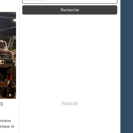
es
Publicité
entaine
hnique et