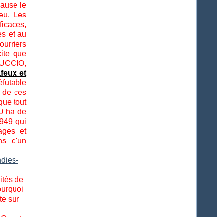
cause le
eu. Les
ficaces,
s et au
ourriers
cite que
BUCCIO,
afeux et
réfutable
u de ces
que tout
00 ha de
1949 qui
ages et
ns d'un
ndies-
ités de
pourquoi
te sur