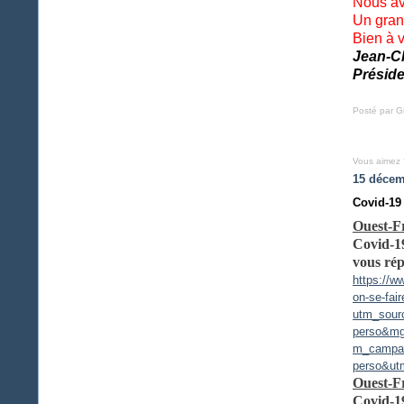
Nous av
Un grand
Bien à v
Jean-C
Présid
Posté par Gi
Vous aimez 
15 décem
Covid-19
Ouest-F
Covid-19
vous ré
https://w
on-se-fai
utm_sourc
perso&m
m_campai
perso&ut
Ouest-F
Covid-19