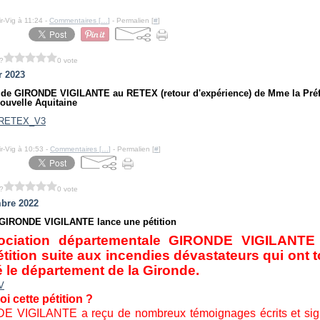
r-Vig à 11:24 -
Commentaires [
…
]
- Permalien [
#
]
?
0 vote
r 2023
de GIRONDE VIGILANTE au RETEX (retour d'expérience) de Mme la Préfè
ouvelle Aquitaine
_RETEX_V3
r-Vig à 10:53 -
Commentaires [
…
]
- Permalien [
#
]
?
0 vote
bre 2022
 GIRONDE VIGILANTE lance une pétition
ociation départementale GIRONDE VIGILANTE
tition suite aux incendies dévastateurs qui ont 
é le département de la Gironde.
i cette pétition ?
 VIGILANTE a reçu de nombreux témoignages écrits et sig