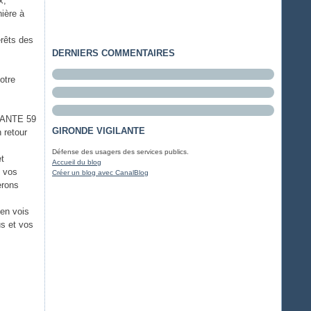
x;
nière à
rêts des
DERNIERS COMMENTAIRES
otre
ILANTE 59
GIRONDE VIGILANTE
retour
Défense des usagers des services publics.
et
Accueil du blog
t vos
Créer un blog avec CanalBlog
erons
'en vois
s et vos