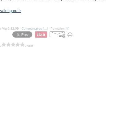
w.lefigaro.fr
r-Vig à 22:09 -
Commentaires [
…
]
- Permalien [
#
]
?
0 vote