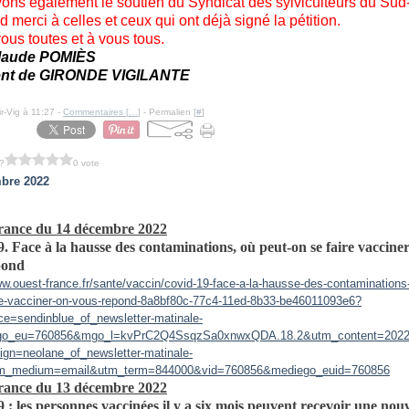
ons également le soutien du Syndicat des sylviculteurs du Sud
 merci à celles et ceux qui ont déjà signé la pétition.
ous toutes et à vous tous.
laude POMIÈS
ent de GIRONDE VIGILANTE
r-Vig à 11:27 -
Commentaires [
…
]
- Permalien [
#
]
?
0 vote
bre 2022
rance du 14 décembre 2022
. Face à la hausse des contaminations, où peut-on se faire vaccine
pond
ww.ouest-france.fr/sante/vaccin/covid-19-face-a-la-hausse-des-contaminations
re-vacciner-on-vous-repond-8a8bf80c-77c4-11ed-8b33-be46011093e6?
e=sendinblue_of_newsletter-matinale-
go_eu=760856&mgo_l=kvPrC2Q4SsqzSa0xnwxQDA.18.2&utm_content=2022
gn=neolane_of_newsletter-matinale-
m_medium=email&utm_term=844000&vid=760856&mediego_euid=760856
rance du 13 décembre 2022
 : les personnes vaccinées il y a six mois peuvent recevoir une nouv