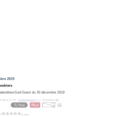
bre 2019
endriers
Sud-Ouest du 30 décembre 2019
ir-Vig à 11:16 -
Commentaires [
…
]
- Permalien [
#
]
 ?
0 vote