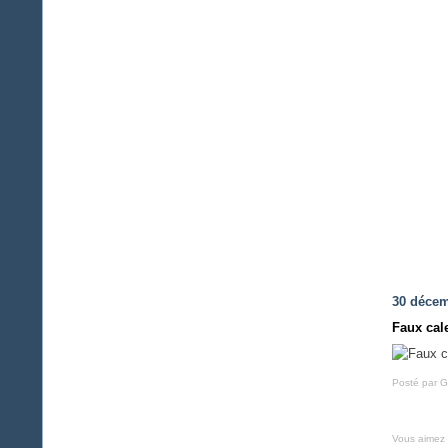
30 décem
Faux cal
Posté par G
Vous aimez