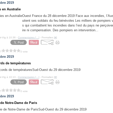
bre 2019
s en Australie
Ouest France du 28 décembre 2019 Face aux incendies, l’Aust
utient ses soldats du feu bénévoles Les milliers de pompiers v
s qui combattent les incendies dans l’est du pays ne perçoiven
ire ni compensation. Des pompiers en intervention...
ir-Vig à 10:36 -
Commentaires [
…
]
- Permalien [
#
]
 ?
0 vote
bre 2019
rds de températures
Sud-Ouest du 29 décembre 2019
ir-Vig à 10:13 -
Commentaires [
…
]
- Permalien [
#
]
 ?
0 vote
bre 2019
 de Notre-Dame de Paris
Sud-Ouest du 29 décembre 2019