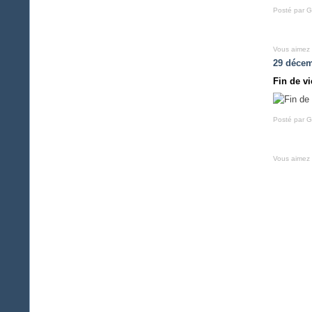
Posté par G
Vous aimez
29 décem
Fin de vi
Posté par G
Vous aimez