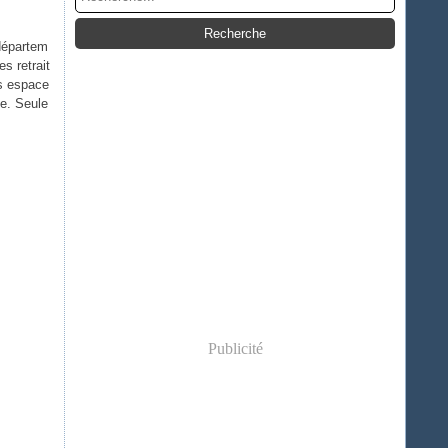
 départem
es retrait
es espace
ie. Seule
Publicité