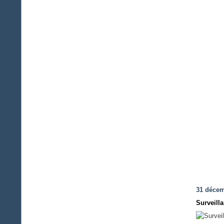
31 décem
Surveill