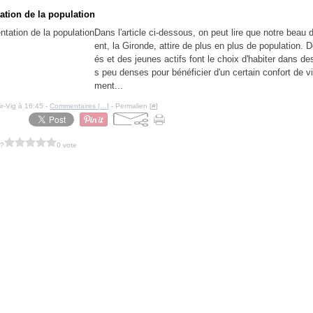
tion de la population
Dans l'article ci-dessous, on peut lire que notre beau
ent, la Gironde, attire de plus en plus de population. D
és et des jeunes actifs font le choix d'habiter dans d
s peu denses pour bénéficier d'un certain confort de v
ment...
ir-Vig à 16:45 -
Commentaires [
…
]
- Permalien [
#
]
 ?
0 vote