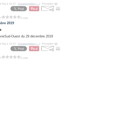
ir-Vig à 10:12 -
Commentaires [
…
]
- Permalien [
#
]
 ?
0 vote
bre 2019
e
Sud-Ouest du 29 décembre 2019
ir-Vig à 10:10 -
Commentaires [
…
]
- Permalien [
#
]
 ?
0 vote