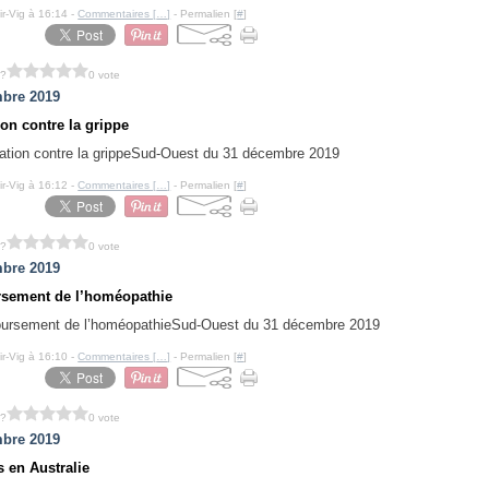
ir-Vig à 16:14 -
Commentaires [
…
]
- Permalien [
#
]
 ?
0 vote
bre 2019
ion contre la grippe
Sud-Ouest du 31 décembre 2019
ir-Vig à 16:12 -
Commentaires [
…
]
- Permalien [
#
]
 ?
0 vote
bre 2019
sement de l’homéopathie
Sud-Ouest du 31 décembre 2019
ir-Vig à 16:10 -
Commentaires [
…
]
- Permalien [
#
]
 ?
0 vote
bre 2019
s en Australie