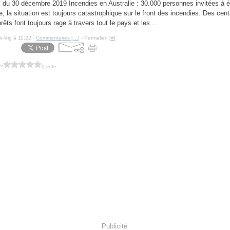
du 30 décembre 2019 Incendies en Australie : 30.000 personnes invitées à 
ie, la situation est toujours catastrophique sur le front des incendies. Des cen
rêts font toujours rage à travers tout le pays et les...
ir-Vig à 11:22 -
Commentaires [
…
]
- Permalien [
#
]
 ?
0 vote
Publicité