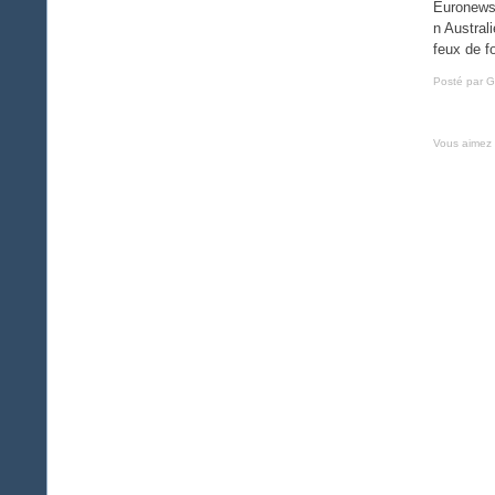
Euronews 
n Austral
feux de fo
Posté par G
Vous aimez