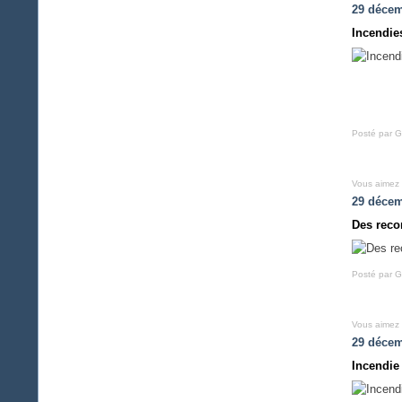
29 décem
Incendie
Posté par G
Vous aimez
29 décem
Des reco
Posté par G
Vous aimez
29 décem
Incendie