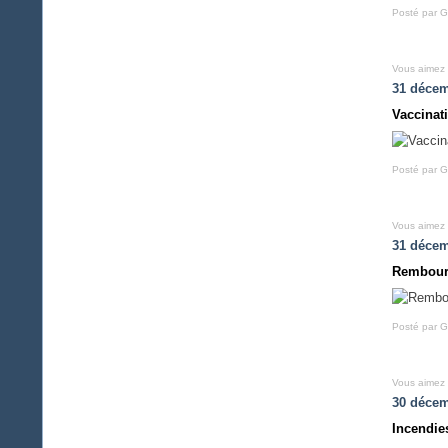
Posté par G
Vous aimez
31 décem
Vaccinat
Posté par G
Vous aimez
31 décem
Rembour
Posté par G
Vous aimez
30 décem
Incendie