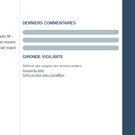
DERNIERS COMMENTAIRES
hoto M.-
 et novem
fait maint
GIRONDE VIGILANTE
Défense des usagers des services publics.
Accueil du blog
Créer un blog avec CanalBlog