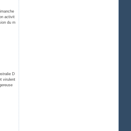
dimanche
n activit
sion du m
stralie D
t virulent
ngereuse