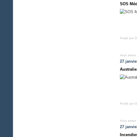
SOS Méd
Posté par G
Vous aimez
27 janvie
Australie
Posté par G
Vous aimez
27 janvie
Incendie