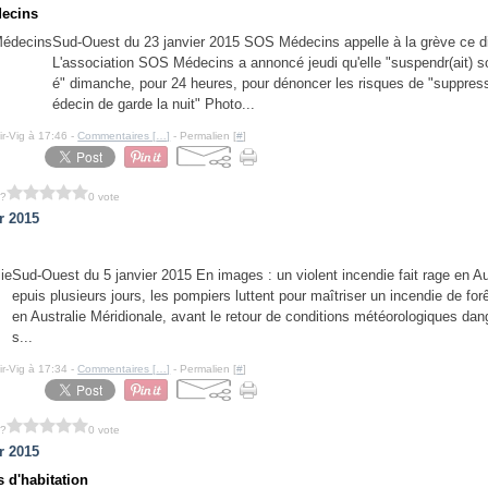
ecins
Sud-Ouest du 23 janvier 2015 SOS Médecins appelle à la grève ce 
L'association SOS Médecins a annoncé jeudi qu'elle "suspendr(ait) so
é" dimanche, pour 24 heures, pour dénoncer les risques de "suppres
édecin de garde la nuit" Photo...
ir-Vig à 17:46 -
Commentaires [
…
]
- Permalien [
#
]
 ?
0 vote
r 2015
Sud-Ouest du 5 janvier 2015 En images : un violent incendie fait rage en Au
epuis plusieurs jours, les pompiers luttent pour maîtriser un incendie de forê
en Australie Méridionale, avant le retour de conditions météorologiques da
s...
ir-Vig à 17:34 -
Commentaires [
…
]
- Permalien [
#
]
 ?
0 vote
r 2015
s d'habitation