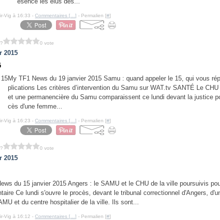
ésence les élus des...
ir-Vig à 16:33 -
Commentaires [
…
]
- Permalien [
#
]
 ?
0 vote
r 2015
5
My TF1 News du 19 janvier 2015 Samu : quand appeler le 15, qui vous ré
plications Les critères d’intervention du Samu sur WAT.tv SANTÉ Le CHU
et une permanencière du Samu comparaissent ce lundi devant la justice po
cès d'une femme...
ir-Vig à 16:23 -
Commentaires [
…
]
- Permalien [
#
]
 ?
0 vote
r 2015
ws du 15 janvier 2015 Angers : le SAMU et le CHU de la ville poursuivis po
ntaire Ce lundi s'ouvre le procès, devant le tribunal correctionnel d'Angers, d'u
MU et du centre hospitalier de la ville. Ils sont...
ir-Vig à 16:12 -
Commentaires [
…
]
- Permalien [
#
]