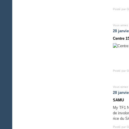
Posté par G
Vous aimez
28 janvie
Centre 1
Posté par G
Vous aimez
28 janvie
SAMU
My TF1 Ne
de involo
rice du SA
Posté par G