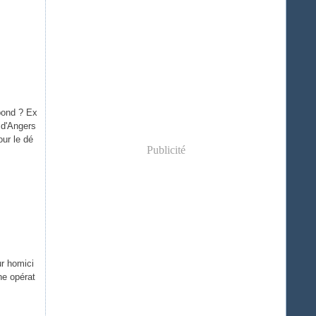
pond ? Ex
 d'Angers
ur le dé
Publicité
ur homici
ne opérat