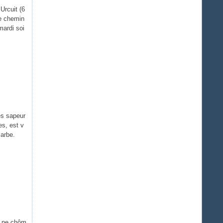
rcuit (6
de chemin
mardi soi
es sapeur
s, est v
Barbe.
s ne chôm