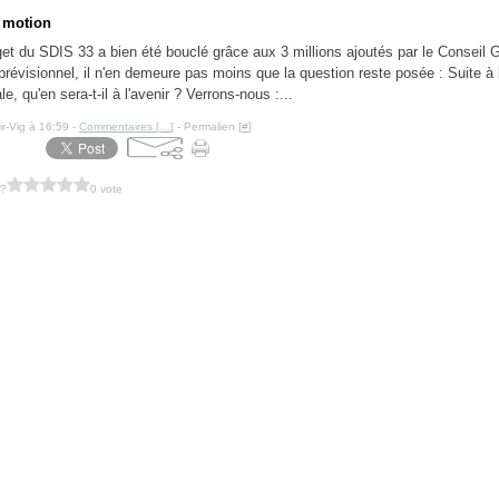
 motion
get du SDIS 33 a bien été bouclé grâce aux 3 millions ajoutés par le Conseil 
prévisionnel, il n'en demeure pas moins que la question reste posée : Suite à 
iale, qu'en sera-t-il à l'avenir ? Verrons-nous :...
ir-Vig à 16:59 -
Commentaires [
…
]
- Permalien [
#
]
 ?
0 vote