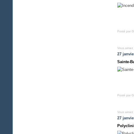
Posté par G
Vous aimez
27 janvie
Sainte-B
Posté par G
Vous aimez
27 janvie
Polyclin