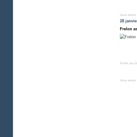
Vous aimez
28 janvie
Frelon a
Posté par G
Vous aimez