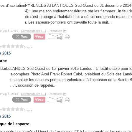
PYRENEES ATLANTIQUES Sud-Ouest du 31 décembre 2014 U
4) : une maison entièrement détruite par les flammes Un feu 
ée s'est propagé à l'habitation et a détruit une grande maison, 
r. Les sapeurs-pompiers ont travaillé toute la nuit...
ir-Vig à 17:19 -
Commentaires [
…
]
- Permalien [
#
]
 ?
0 vote
r 2015
arbe
LANDES Sud-Ouest du 1er janvier 2015 Landes : Effectif stable pour l
s-pompiers Photo Axel Frank Robert Cabé, président du Sdis des Lande
enu saluer les sapeurs-pompiers volontaires à l’occasion de la Sainte-
..."L'occasion de rappeler...
ir-Vig à 16:46 -
Commentaires [
…
]
- Permalien [
#
]
 ?
0 vote
r 2015
ique de Lesparre
Sud-Ouest du 1er janvier 2015 La maternité et les urgence