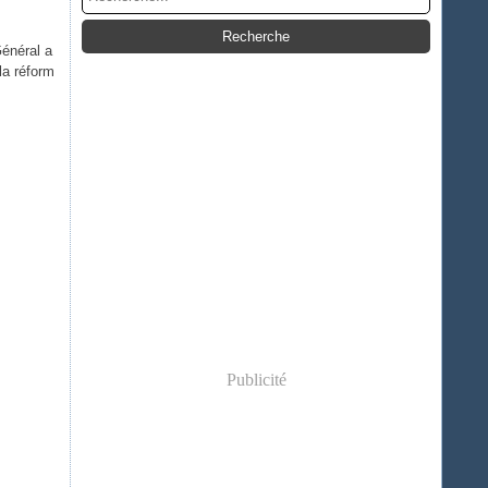
Général a
la réform
Publicité