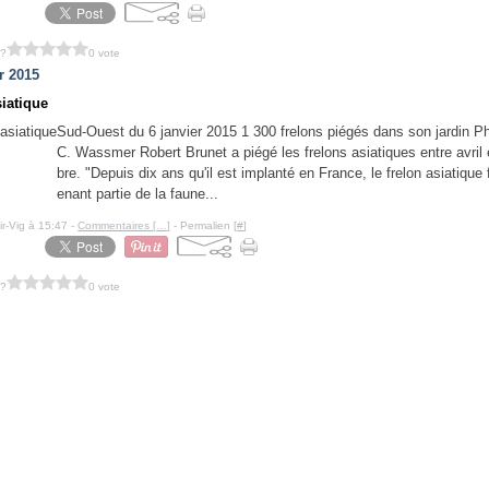
 ?
0 vote
r 2015
siatique
Sud-Ouest du 6 janvier 2015 1 300 frelons piégés dans son jardin P
C. Wassmer Robert Brunet a piégé les frelons asiatiques entre avril
bre. "Depuis dix ans qu'il est implanté en France, le frelon asiatique 
enant partie de la faune...
ir-Vig à 15:47 -
Commentaires [
…
]
- Permalien [
#
]
 ?
0 vote