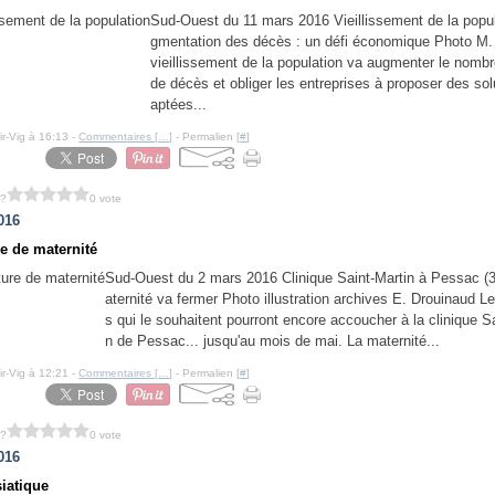
Sud-Ouest du 11 mars 2016 Vieillissement de la popul
gmentation des décès : un défi économique Photo M
vieillissement de la population va augmenter le nomb
de décès et obliger les entreprises à proposer des sol
aptées...
ir-Vig à 16:13 -
Commentaires [
…
]
- Permalien [
#
]
 ?
0 vote
016
e de maternité
Sud-Ouest du 2 mars 2016 Clinique Saint-Martin à Pessac (3
aternité va fermer Photo illustration archives E. Drouinaud 
s qui le souhaitent pourront encore accoucher à la clinique S
n de Pessac... jusqu'au mois de mai. La maternité...
ir-Vig à 12:21 -
Commentaires [
…
]
- Permalien [
#
]
 ?
0 vote
016
siatique