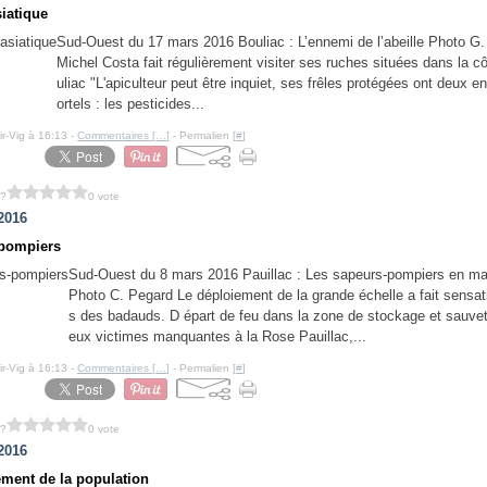
siatique
Sud-Ouest du 17 mars 2016 Bouliac : L’ennemi de l’abeille Photo G.
Michel Costa fait régulièrement visiter ses ruches situées dans la c
uliac "L'apiculteur peut être inquiet, ses frêles protégées ont deux 
ortels : les pesticides...
ir-Vig à 16:13 -
Commentaires [
…
]
- Permalien [
#
]
 ?
0 vote
2016
-pompiers
Sud-Ouest du 8 mars 2016 Pauillac : Les sapeurs-pompiers en 
Photo C. Pegard Le déploiement de la grande échelle a fait sensat
s des badauds. D épart de feu dans la zone de stockage et sauve
eux victimes manquantes à la Rose Pauillac,...
ir-Vig à 16:13 -
Commentaires [
…
]
- Permalien [
#
]
 ?
0 vote
2016
sement de la population