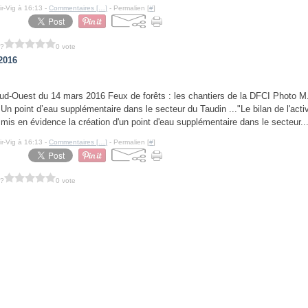
ir-Vig à 16:13 -
Commentaires [
…
]
- Permalien [
#
]
 ?
0 vote
2016
ud-Ouest du 14 mars 2016 Feux de forêts : les chantiers de la DFCI Photo M
 Un point d’eau supplémentaire dans le secteur du Taudin ..."Le bilan de l'acti
 mis en évidence la création d'un point d'eau supplémentaire dans le secteur..
ir-Vig à 16:13 -
Commentaires [
…
]
- Permalien [
#
]
 ?
0 vote