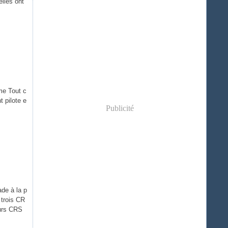
elles ont
me Tout c
 pilote e
Publicité
de à la p
 trois CR
eurs CRS