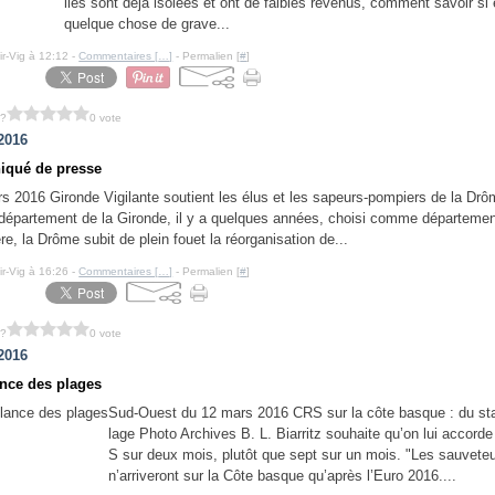
lles sont déjà isolées et ont de faibles revenus, comment savoir si 
quelque chose de grave...
ir-Vig à 12:12 -
Commentaires [
…
]
- Permalien [
#
]
 ?
0 vote
2016
qué de presse
s 2016 Gironde Vigilante soutient les élus et les sapeurs-pompiers de la Drô
épartement de la Gironde, il y a quelques années, choisi comme département
re, la Drôme subit de plein fouet la réorganisation de...
ir-Vig à 16:26 -
Commentaires [
…
]
- Permalien [
#
]
 ?
0 vote
2016
ance des plages
Sud-Ouest du 12 mars 2016 CRS sur la côte basque : du sta
lage Photo Archives B. L. Biarritz souhaite qu’on lui accorde
S sur deux mois, plutôt que sept sur un mois. "Les sauvet
n’arriveront sur la Côte basque qu’après l’Euro 2016....