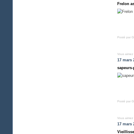
Frelon a
Posté par G
Vous aimez
17 mars 
sapeurs
Posté par G
Vous aimez
17 mars 
Vieillis