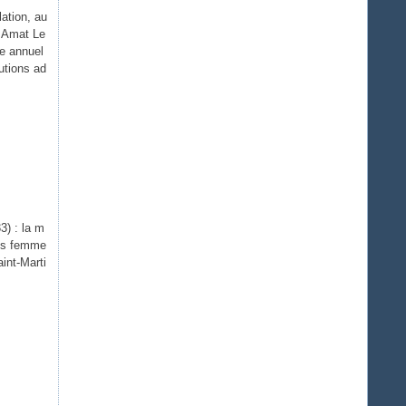
ation, au
. Amat Le
re annuel
utions ad
3) : la m
Les femme
aint-Marti