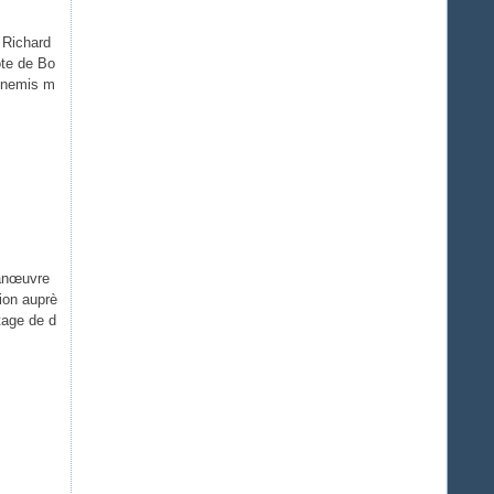
 Richard
ôte de Bo
ennemis m
manœuvre
ion auprè
tage de d