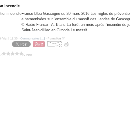
on incendie
France Bleu Gascogne du 20 mars 2016 Les règles de préventio
e harmonisées sur l'ensemble du massif des Landes de Gascog
© Radio France - A. Blanc La forêt un mois après l'incendie de ju
Saint-Jean-d'Illac en Gironde Le massif...
ir-Vig à 11:30 -
Commentaires [
…
]
- Permalien [
#
]
 ?
0 vote