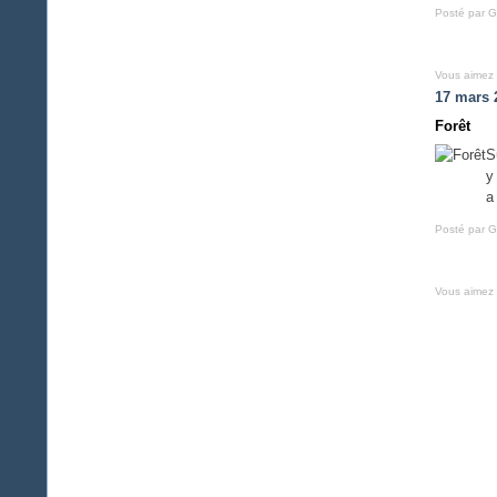
Posté par G
Vous aimez
17 mars 
Forêt
S
y
a
Posté par G
Vous aimez