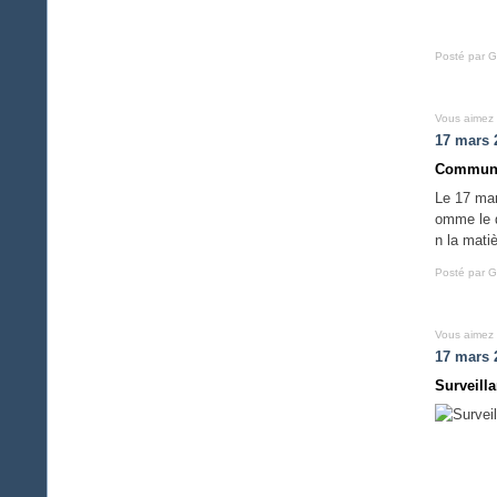
Posté par G
Vous aimez
17 mars 
Communi
Le 17 mar
omme le d
n la matiè
Posté par G
Vous aimez
17 mars 
Surveill