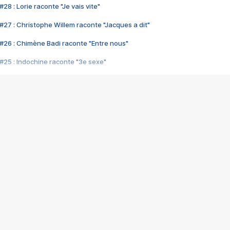
28 : Lorie raconte "Je vais vite"
#27 : Christophe Willem raconte "Jacques a dit"
#26 : Chimène Badi raconte "Entre nous"
#25 : Indochine raconte "3e sexe"
#24 : Zaho raconte "C'est chelou"
#23 : Patrick Bruel raconte "Au café des délices"
#22 : Kyo raconte "Le chemin"
#21 : Nolwenn Leroy raconte "Cassé"
#20 : Patrick Hernandez raconte "Born to be alive"
#19 : Lorie raconte "Près de moi"
#18 : Michael Jones raconte "A nos actes manqués" (avec Jean-Jacque
#17 : Khaled raconte "Aïcha"
#16 : Corneille raconte "Parce qu'on vient de loin"