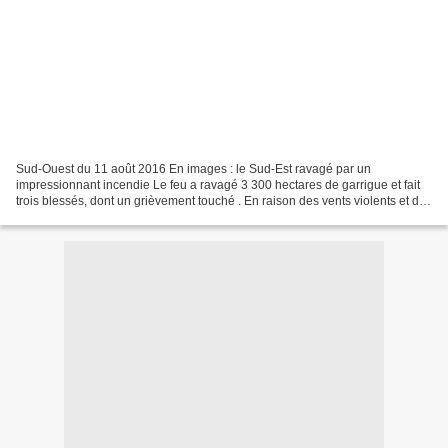
Sud-Ouest du 11 août 2016 En images : le Sud-Est ravagé par un
impressionnant incendie Le feu a ravagé 3 300 hectares de garrigue et fait
trois blessés, dont un grièvement touché . En raison des vents violents et de
la sécheresse la Préfecture craint...