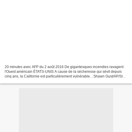
20 minutes avec AFP du 2 août 2016 De gigantesques incendies ravagent
l'Ouest américain ÉTATS-UNIS A cause de la sécheresse qui sévit depuis
cinq ans, la Californie est particulièrement vulnérable... Shawn Gust/AP/SIPA
Des incendies dévastent l'Ouest...