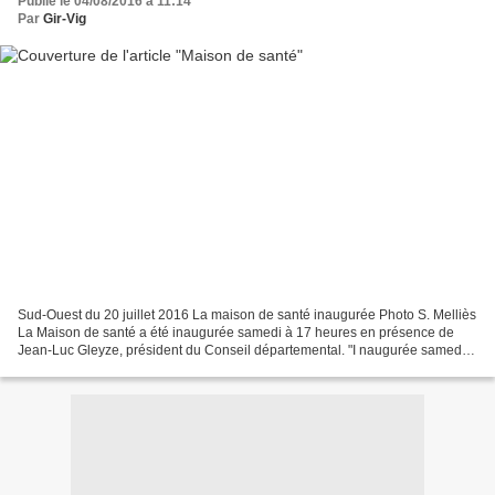
Publié le 04/08/2016 à 11:14
Par
Gir-Vig
Sud-Ouest du 20 juillet 2016 La maison de santé inaugurée Photo S. Melliès
La Maison de santé a été inaugurée samedi à 17 heures en présence de
Jean-Luc Gleyze, président du Conseil départemental. "I naugurée samedi à
17 heures, la Maison de santé de...