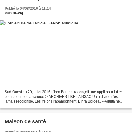
Publié le 04/08/2016 à 11:14
Par
Gir-Vig
Sud-Ouest du 29 juillet 2016 L'Inra Bordeaux conçoit une appli pour lutter
contre le frelon asiatique © ARCHIVES LIKE LAISSAC Un nid vide n'est
jamais recolonisé. Les frelons l'abandonnent. L’Inra Bordeaux-Aquitaine
travaille sur le comportement du frelon...
Maison de santé