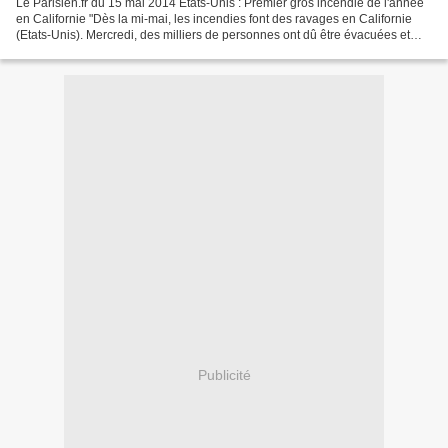
Le Parisien.fr du 15 mai 2014 Etats-Unis : Premier gros incendie de l'année
en Californie "Dès la mi-mai, les incendies font des ravages en Californie
(Etats-Unis). Mercredi, des milliers de personnes ont dû être évacuées et
plusieurs habitations ont...
Publicité