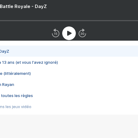
 Battle Royale - DayZ
 DayZ
 a 13 ans (et vous l'avez ignoré)
e (littéralement)
im Rayan
 toutes les règles
s les jeux vidéo
us choquant de Rockstar ? - Le scandale BULLY
e plus moche de Steam