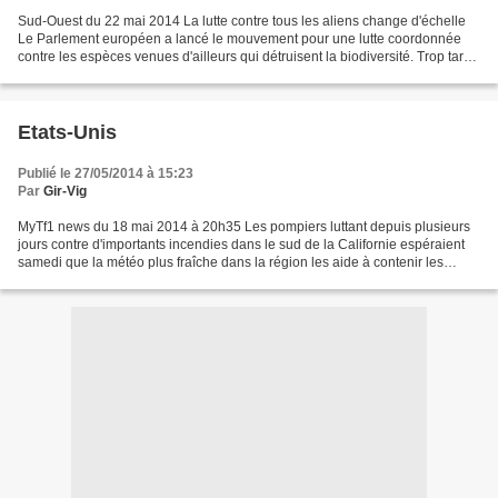
Sud-Ouest du 22 mai 2014 La lutte contre tous les aliens change d'échelle
Le Parlement européen a lancé le mouvement pour une lutte coordonnée
contre les espèces venues d'ailleurs qui détruisent la biodiversité. Trop tard
? Photo Archives X. Léoty Le...
Etats-Unis
Publié le 27/05/2014 à 15:23
Par
Gir-Vig
MyTf1 news du 18 mai 2014 à 20h35 Les pompiers luttant depuis plusieurs
jours contre d'importants incendies dans le sud de la Californie espéraient
samedi que la météo plus fraîche dans la région les aide à contenir les
sinistres, qui ont déjà causé la...