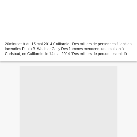
20minutes.fr du 15 mai 2014 Californie : Des milliers de personnes fuient les
incendies Photo B. Wechter Getty Des flammes menacent une maison à
Carlsbad, en Californie, le 14 mai 2014 "Des milliers de personnes ont dû
fuir leurs habitations dans le sud...