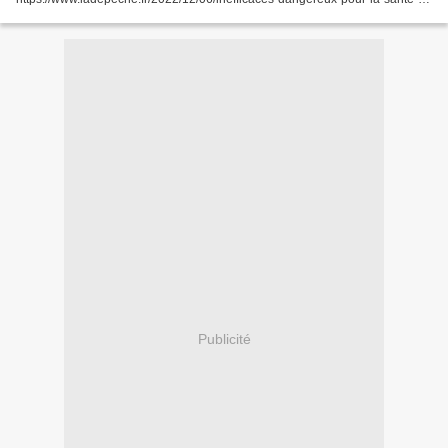
voici-la-liste-des-medicaments-quil-vous-faudra-eviter-en-2023-
10850366.php?M_BT=43827094344#xtor=EPR-7-[newsletter-
soir]-20221206-[classique]...
Publicité