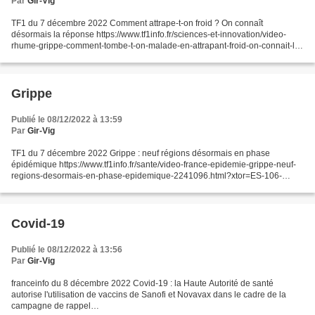
Par
Gir-Vig
TF1 du 7 décembre 2022 Comment attrape-t-on froid ? On connaît
désormais la réponse https://www.tf1info.fr/sciences-et-innovation/video-
rhume-grippe-comment-tombe-t-on-malade-en-attrapant-froid-on-connait-la-
reponse-grace-a-une-etude-scientifique-224...
Grippe
Publié le 08/12/2022 à 13:59
Par
Gir-Vig
TF1 du 7 décembre 2022 Grippe : neuf régions désormais en phase
épidémique https://www.tf1info.fr/sante/video-france-epidemie-grippe-neuf-
regions-desormais-en-phase-epidemique-2241096.html?xtor=ES-106-
[20221208_092653_OWP_NLPERSO]-20221208-
[]-9ca4db7fe3f258e3ddd176dcdd434924@1-
20221208092653&_ope=eyJndWlkIjoiOWNhNGRiN2ZlM2YyNThlM2RkZDE
3NmRjZGQ0MzQ5MjQifQ%3D%3D...
Covid-19
Publié le 08/12/2022 à 13:56
Par
Gir-Vig
franceinfo du 8 décembre 2022 Covid-19 : la Haute Autorité de santé
autorise l'utilisation de vaccins de Sanofi et Novavax dans le cadre de la
campagne de rappel