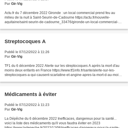
Par
Gir-Vig
Actu.fr du 7 décembre 2022 Gironde : un local commercial prend feu au
milieu de la nuit à Saint-Seurin-de-Cadourne https://actu.fr/nouvelle-
aquitaine/saint-seurin-de-cadourne_33476/gironde-un-local-commercial-
prend-feu-au-milieu-de-la-nuit-a-saint-se...
Streptocoques A
Publié le 07/12/2022 à 11:26
Par
Gir-Vig
TF1 du 6 décembre 2022 Alerte sur les streptocoques A après la mort d'au
moins deux enfants en France https://www.tf1info.fr/sante/alerte-sur-les-
streptocoques-a-qui-causent-scarlatine-et-angine-apres-la-mort-d-au-moins-
deux-enfants-en-france-et-hausse-contaminations-2241003.html?xtor=ES-
106-[20221207_091759_OWP_NLPERSO]-20221207-
[]-9ca4db7fe3f258e3ddd176dcdd434924@1-
20221207091759&_ope=eyJndWlkIjoiOWNhNGRiN2ZlM2YyNThlM2RkZDE
Médicaments à éviter
3NmRjZGQ0MzQ5MjQifQ%3D%3D...
Publié le 07/12/2022 à 11:23
Par
Gir-Vig
La Dépêche du 6 décembre 2022 Inefficaces, dangereux pour la santé...
voici la liste des médicaments qu'il vous faudra éviter en 2023
https://www.ladepeche.fr/2022/12/06/inefficaces-dangereux-pour-la-sante-