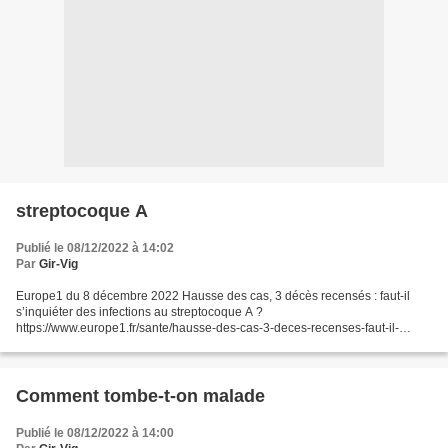
streptocoque A
Publié le 08/12/2022 à 14:02
Par
Gir-Vig
Europe1 du 8 décembre 2022 Hausse des cas, 3 décès recensés : faut-il
s’inquiéter des infections au streptocoque A ?
https://www.europe1.fr/sante/hausse-des-cas-3-deces-recenses-faut-il-
sinquieter-des-infections-au-streptocoque-a-4152883#xtor=EPR-202-
[newsletter_matinale]-20221208&type=email&utm_source=newsletter&utm_
medium=newsletter_matinale&utm_campaign=20221208...
Comment tombe-t-on malade
Publié le 08/12/2022 à 14:00