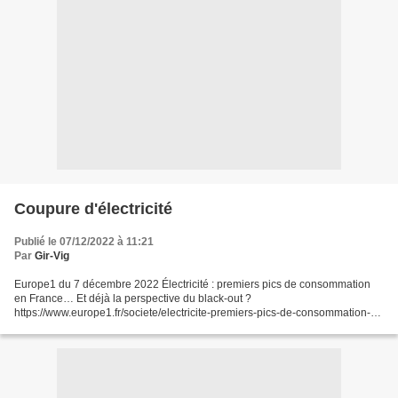
Coupure d'électricité
Publié le 07/12/2022 à 11:21
Par
Gir-Vig
Europe1 du 7 décembre 2022 Électricité : premiers pics de consommation
en France… Et déjà la perspective du black-out ?
https://www.europe1.fr/societe/electricite-premiers-pics-de-consommation-
en-france-et-deja-la-perspective-du-black-out-4152626#xtor=EPR-202-
[newsletter_matinale]-20221207&type=email&utm_source=newsletter&utm_
medium=newsletter_matinale&utm_campaign=20221207...