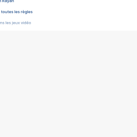
im Rayan
 toutes les règles
s les jeux vidéo
us choquant de Rockstar ? - Le scandale BULLY
e plus moche de Steam
du RÊVE tourne au CAUCHEMAR
pendant 8 heures
it… à tort
umiliés par un jeu vidéo
ire - Final Fantasy 8
ti un empire - Age of Empires
story DOFUS
tard, il crée l'un des pires jeux de tous les temps, MindsEye.