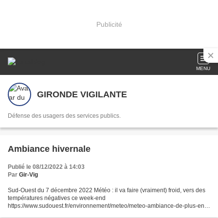
Publicité
MENU
GIRONDE VIGILANTE
Défense des usagers des services publics.
Ambiance hivernale
Publié le 08/12/2022 à 14:03
Par
Gir-Vig
Sud-Ouest du 7 décembre 2022 Météo : il va faire (vraiment) froid, vers des
températures négatives ce week-end
https://www.sudouest.fr/environnement/meteo/meteo-ambiance-de-plus-en-
plus-hivernale-vers-des-temperatures-negatives-ce-week-end-13286600.p...