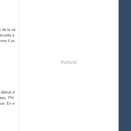
 de la sé
écurité e
mme il es
Publicité
détruit d
utes. PH
que. En e