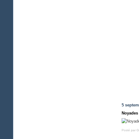
5 septem
Noyades
Posté par G