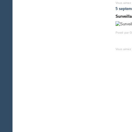
Vous aimez
5 septem
Surveill
Posté par G
Vous aimez