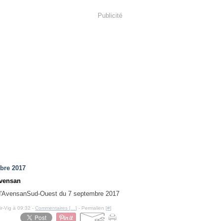
Publicité
bre 2017
Avensan
Sud-Ouest du 7 septembre 2017
ir-Vig à 09:32 -
Commentaires [
…
]
- Permalien [
#
]