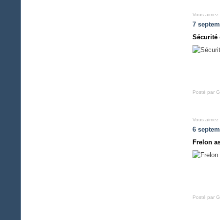
Vous aimez
7 septem
Sécurité 
Posté par G
Vous aimez
6 septem
Frelon a
Posté par G