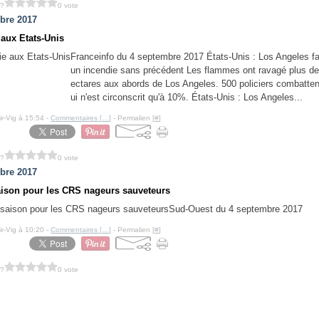
 ?
0 vote
bre 2017
 aux Etats-Unis
Franceinfo du 4 septembre 2017 États-Unis : Los Angeles fa
un incendie sans précédent Les flammes ont ravagé plus de
ectares aux abords de Los Angeles. 500 policiers combattent
ui n'est circonscrit qu'à 10%. États-Unis : Los Angeles...
ir-Vig à 15:54 -
Commentaires [
…
]
- Permalien [
#
]
 ?
0 vote
bre 2017
aison pour les CRS nageurs sauveteurs
Sud-Ouest du 4 septembre 2017
ir-Vig à 10:20 -
Commentaires [
…
]
- Permalien [
#
]
 ?
0 vote