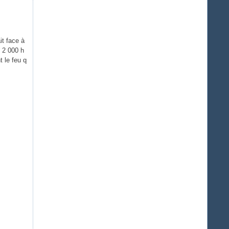
it face à
 2 000 h
 le feu q