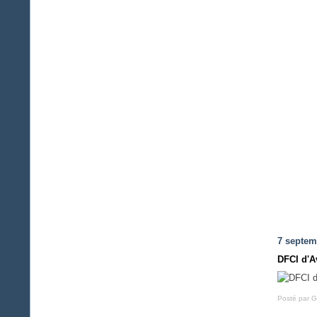
7 septem
DFCI d'
Posté par G