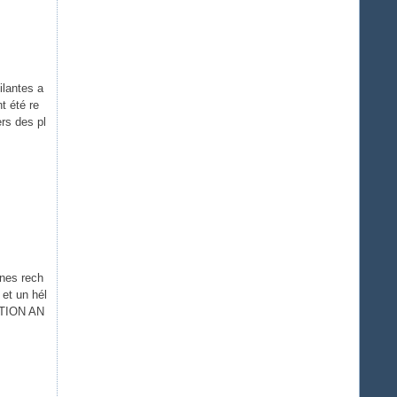
ilantes a
t été re
rs des pl
nes rech
et un hél
RATION AN