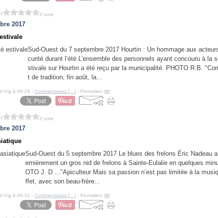
 ?
0 vote
bre 2017
estivale
Sud-Ouest du 7 septembre 2017 Hourtin : Un hommage aux acteurs
curité durant l’été L’ensemble des personnels ayant concouru à la s
stivale sur Hourtin a été reçu par la municipalité. PHOTO R.B. "Co
t de tradition, fin août, la...
ir-Vig à 09:29 -
Commentaires [
…
]
- Permalien [
#
]
 ?
0 vote
bre 2017
siatique
Sud-Ouest du 5 septembre 2017 Le blues des frelons Éric Nadeau a 
ernièrement un gros nid de frelons à Sainte-Eulalie en quelques min
OTO J. D ..."Apiculteur Mais sa passion n’est pas limitée à la musi
ffet, avec son beau-frère...
ir-Vig à 09:31 -
Commentaires [
…
]
- Permalien [
#
]