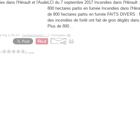
LCI du 7 septembre 2017 Incendies dans l'Hérault :
800 hectares partis en fumée Incendies dans l'Hérau
de 800 hectares partis en fumée FAITS DIVERS : 
des incendies de forêt ont fait de gros dégâts dans 
Plus de 800...
ir-Vig à 09:23 -
Commentaires [
…
]
- Permalien [
#
]
 ?
0 vote