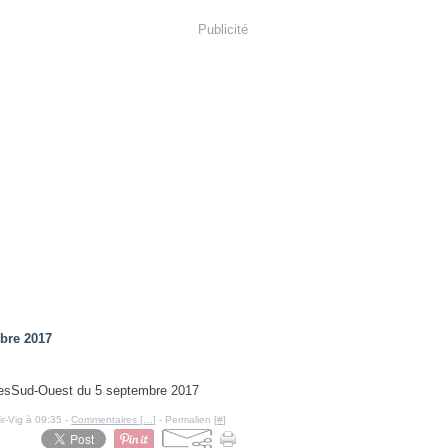
Publicité
bre 2017
Sud-Ouest du 5 septembre 2017
ir-Vig à 09:35 -
Commentaires [
…
]
- Permalien [
#
]