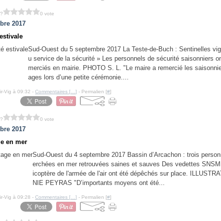
 ?
0 vote
bre 2017
estivale
Sud-Ouest du 5 septembre 2017 La Teste-de-Buch : Sentinelles vig
u service de la sécurité » Les personnels de sécurité saisonniers on
merciés en mairie. PHOTO S. L. "Le maire a remercié les saisonnie
ages lors d’une petite cérémonie....
ir-Vig à 09:32 -
Commentaires [
…
]
- Permalien [
#
]
 ?
0 vote
bre 2017
e en mer
Sud-Ouest du 4 septembre 2017 Bassin d’Arcachon : trois person
erchées en mer retrouvées saines et sauves Des vedettes SNSM 
icoptère de l'armée de l'air ont été dépêchés sur place. ILLUST
NIE PEYRAS "D’importants moyens ont été...
ir-Vig à 09:28 -
Commentaires [
…
]
- Permalien [
#
]