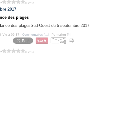
 ?
0 vote
bre 2017
ance des plages
Sud-Ouest du 5 septembre 2017
ir-Vig à 09:37 -
Commentaires [
…
]
- Permalien [
#
]
 ?
0 vote