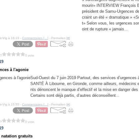
mourir» INTERVIEW François B
président de Samu-Urgences de
craint un été « dramatique » «
t» Selon vous, les urgences son
oint de rupture « jamais...
ir-Vig à 16:19 -
Commentaires [
…
]
- Permalien [
#
]
 ?
0 vote
19
nces à l'agonie
Sud-Ouest du 7 juin 2019 Partout, des services d’urgences à
SANTÉ À Libourne, en Gironde, comme ailleurs, médecins e
nts dénoncent le manque d’effectif et la mise en danger des 
Certains sont déjà partis, d’autres déconseillent...
ir-Vig à 15:55 -
Commentaires [
…
]
- Permalien [
#
]
 ?
0 vote
19
natation gratuits