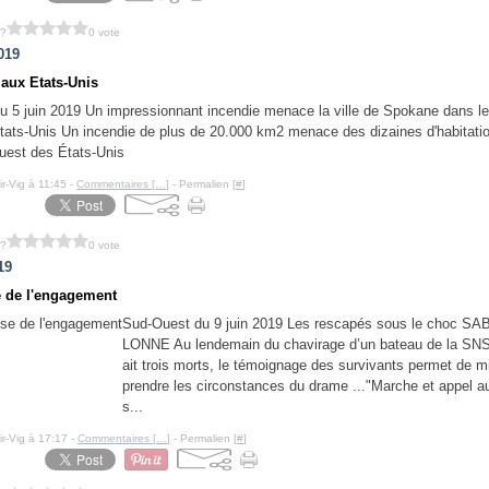
 ?
0 vote
019
 aux Etats-Unis
5 juin 2019 Un impressionnant incendie menace la ville de Spokane dans l
tats-Unis Un incendie de plus de 20.000 km2 menace des dizaines d'habitati
uest des États-Unis
ir-Vig à 11:45 -
Commentaires [
…
]
- Permalien [
#
]
 ?
0 vote
19
 de l'engagement
Sud-Ouest du 9 juin 2019 Les rescapés sous le choc S
LONNE Au lendemain du chavirage d’un bateau de la SNS
ait trois morts, le témoignage des survivants permet de 
prendre les circonstances du drame ..."Marche et appel a
s...
ir-Vig à 17:17 -
Commentaires [
…
]
- Permalien [
#
]