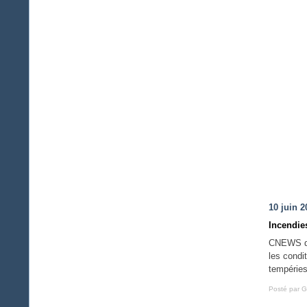
10 juin 2
Incendie
CNEWS du 
les condi
tempéries
Posté par G