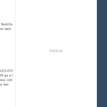
e Nord-Ou
ons dans
Publicité
ABLES-D’O
M qui a f
mieux com
ux don