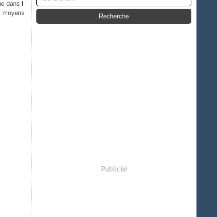
ue dans l
es moyens
Publicité