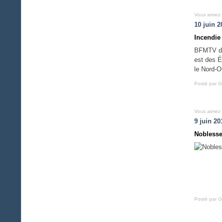
Vous aimez
10 juin 2
Incendie
BFMTV du 
est des É
le Nord-O
Posté par G
Vous aimez
9 juin 20
Noblesse
Posté par G