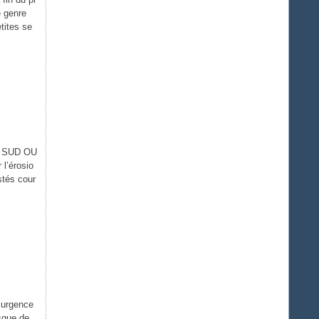
 genre
tites se
 « SUD OU
 l’érosio
stés cour
 urgence
sque de