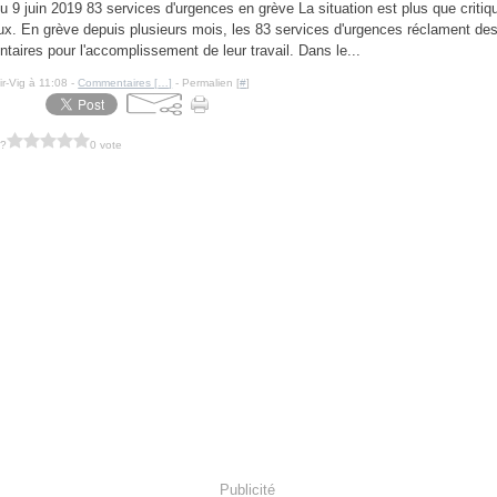
9 juin 2019 83 services d'urgences en grève La situation est plus que critiq
ux. En grève depuis plusieurs mois, les 83 services d'urgences réclament d
taires pour l'accomplissement de leur travail. Dans le...
ir-Vig à 11:08 -
Commentaires [
…
]
- Permalien [
#
]
 ?
0 vote
Publicité