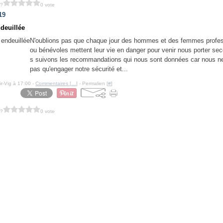
 ?
0 vote
19
deuillée
N'oublions pas que chaque jour des hommes et des femmes profe
ou bénévoles mettent leur vie en danger pour venir nous porter sec
s suivons les recommandations qui nous sont données car nous n
pas qu'engager notre sécurité et...
ir-Vig à 17:00 -
Commentaires [
…
]
- Permalien [
#
]
 ?
0 vote