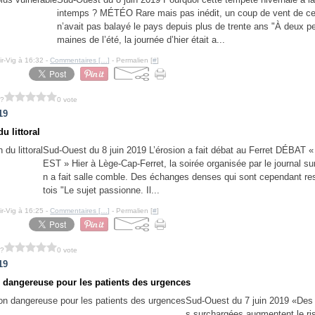
intemps ? MÉTÉO Rare mais pas inédit, un coup de vent de ce
n’avait pas balayé le pays depuis plus de trente ans "À deux pe
maines de l’été, la journée d’hier était a...
ir-Vig à 16:32 -
Commentaires [
…
]
- Permalien [
#
]
 ?
0 vote
19
u littoral
Sud-Ouest du 8 juin 2019 L’érosion a fait débat au Ferret DÉBAT
EST » Hier à Lège-Cap-Ferret, la soirée organisée par le journal sur
n a fait salle comble. Des échanges denses qui sont cependant re
tois "Le sujet passionne. Il...
ir-Vig à 16:25 -
Commentaires [
…
]
- Permalien [
#
]
 ?
0 vote
19
n dangereuse pour les patients des urgences
Sud-Ouest du 7 juin 2019 «Des
s surchargées augmentent le ri