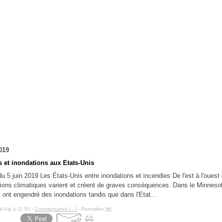
019
s et inondations aux Etats-Unis
5 juin 2019 Les États-Unis entre inondations et incendies De l'est à l'ouest
tions climatiques varient et créent de graves conséquences. Dans le Minnesot
 ont engendré des inondations tandis que dans l'Etat...
ir-Vig à 11:53 -
Commentaires [
…
]
- Permalien [
#
]