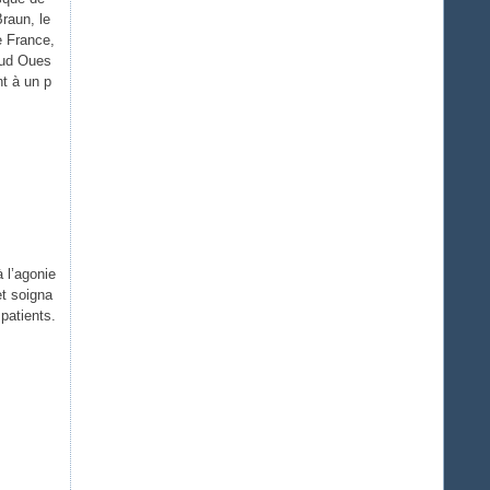
raun, le
 France,
Sud Oues
t à un p
 l’agonie
t soigna
patients.