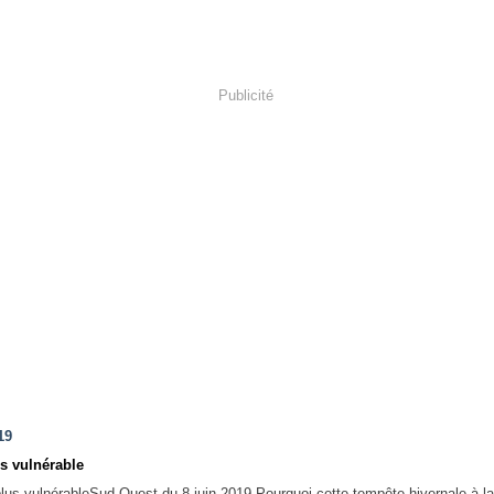
Publicité
19
us vulnérable
Sud-Ouest du 8 juin 2019 Pourquoi cette tempête hivernale à la 