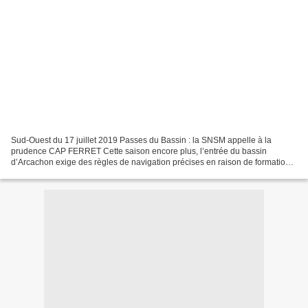
Sud-Ouest du 17 juillet 2019 Passes du Bassin : la SNSM appelle à la
prudence CAP FERRET Cette saison encore plus, l’entrée du bassin
d’Arcachon exige des règles de navigation précises en raison de formation
de nouveaux bancs de sable "Ce mardi matin,...