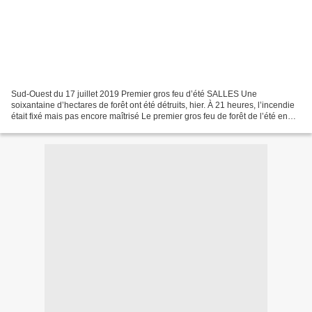
Sud-Ouest du 17 juillet 2019 Premier gros feu d’été SALLES Une
soixantaine d’hectares de forêt ont été détruits, hier. À 21 heures, l’incendie
était fixé mais pas encore maîtrisé Le premier gros feu de forêt de l’été en
Gironde. Hier, alors que notre...