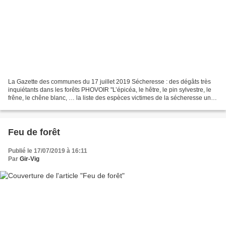
La Gazette des communes du 17 juillet 2019 Sécheresse : des dégâts très
inquiétants dans les forêts PHOVOIR "L’épicéa, le hêtre, le pin sylvestre, le
frêne, le chêne blanc, … la liste des espèces victimes de la sécheresse un
peu partout en France, ne...
Feu de forêt
Publié le 17/07/2019 à 16:11
Par
Gir-Vig