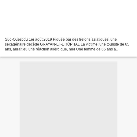
Sud-Ouest du 1er août 2019 Piquée par des frelons asiatiques, une
sexagénaire décède GRAYAN-ET-L’HÔPITAL La victime, une touriste de 65
ans, aurait eu une réaction allergique, hier Une femme de 65 ans a
succombé hier, à des piqûres de frelons asiatiques,...