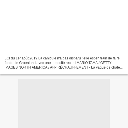
LCI du 1er août 2019 La canicule n'a pas disparu : elle est en train de faire
fondre le Groenland avec une intensité record MARIO TAMA / GETTY
IMAGES NORTH AMERICA / AFP RÉCHAUFFEMENT - La vague de chaleur
qui a touché l'Europe en juillet est arrivée...