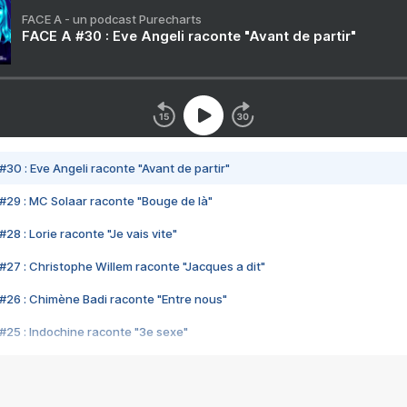
FACE A - un podcast Purecharts
FACE A #30 : Eve Angeli raconte "Avant de partir"
#30 : Eve Angeli raconte "Avant de partir"
#29 : MC Solaar raconte "Bouge de là"
28 : Lorie raconte "Je vais vite"
#27 : Christophe Willem raconte "Jacques a dit"
#26 : Chimène Badi raconte "Entre nous"
#25 : Indochine raconte "3e sexe"
#24 : Zaho raconte "C'est chelou"
#23 : Patrick Bruel raconte "Au café des délices"