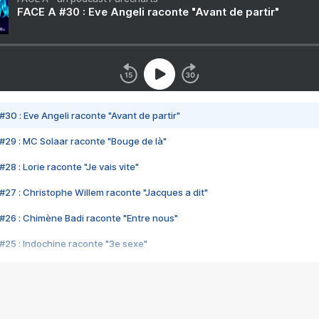
FACE A #30 : Eve Angeli raconte "Avant de partir"
#30 : Eve Angeli raconte "Avant de partir"
#29 : MC Solaar raconte "Bouge de là"
28 : Lorie raconte "Je vais vite"
#27 : Christophe Willem raconte "Jacques a dit"
#26 : Chimène Badi raconte "Entre nous"
#25 : Indochine raconte "3e sexe"
#24 : Zaho raconte "C'est chelou"
#23 : Patrick Bruel raconte "Au café des délices"