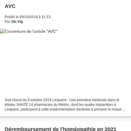
AVC
Publié le 09/10/2019 à 11:13
Par
Gir-Vig
Sud-Ouest du 9 octobre 2019 Lesparre : Une première médicale dans le
Médoc SANTÉ 14 pharmacies du Médoc, dont les quatre implantées à
Lesparre, participent à cette expérimentation destinée à prévenir le risque
d’accident cardio-vasculaire Dans sa forme...
Déremboursement de l'homéopathie en 2021