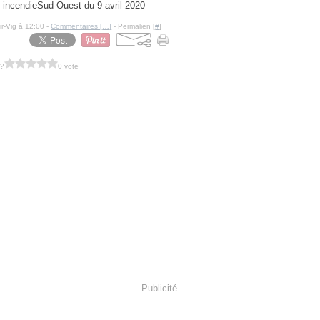
Sud-Ouest du 9 avril 2020
ir-Vig à 12:00 -
Commentaires [
…
]
- Permalien [
#
]
 ?
0 vote
Publicité