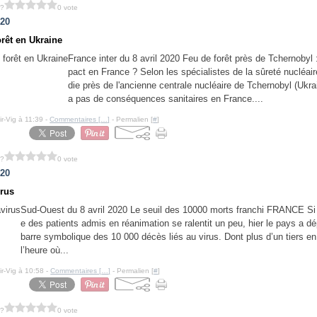
 ?
0 vote
020
orêt en Ukraine
France inter du 8 avril 2020 Feu de forêt près de Tchernobyl 
pact en France ? Selon les spécialistes de la sûreté nucléaire
die près de l'ancienne centrale nucléaire de Tchernobyl (Ukra
a pas de conséquences sanitaires en France....
ir-Vig à 11:39 -
Commentaires [
…
]
- Permalien [
#
]
 ?
0 vote
020
rus
Sud-Ouest du 8 avril 2020 Le seuil des 10000 morts franchi FRANCE Si
e des patients admis en réanimation se ralentit un peu, hier le pays a d
barre symbolique des 10 000 décès liés au virus. Dont plus d’un tiers e
l’heure où...
ir-Vig à 10:58 -
Commentaires [
…
]
- Permalien [
#
]
 ?
0 vote