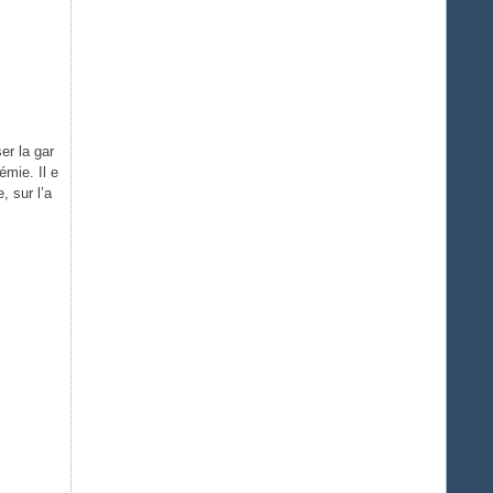
er la gar
émie. Il e
, sur l’a