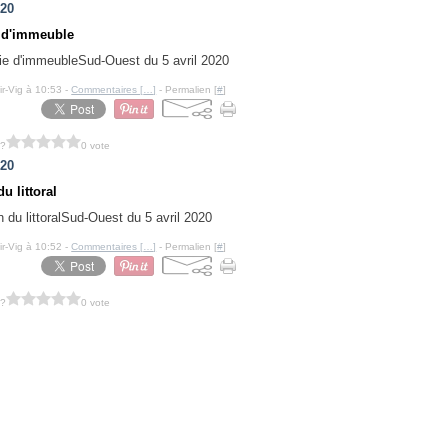
020
 d'immeuble
Sud-Ouest du 5 avril 2020
ir-Vig à 10:53 -
Commentaires [
…
]
- Permalien [
#
]
 ?
0 vote
020
u littoral
Sud-Ouest du 5 avril 2020
ir-Vig à 10:52 -
Commentaires [
…
]
- Permalien [
#
]
 ?
0 vote