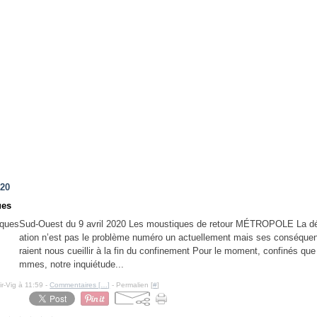
020
ues
Sud-Ouest du 9 avril 2020 Les moustiques de retour MÉTROPOLE La d
ation n’est pas le problème numéro un actuellement mais ses conséque
raient nous cueillir à la fin du confinement Pour le moment, confinés qu
mmes, notre inquiétude...
ir-Vig à 11:59 -
Commentaires [
…
]
- Permalien [
#
]