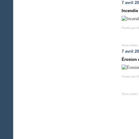
7 avril 2
Incendie
Posté par G
Vous aimez
7 avril 2
Érosion d
Posté par G
Vous aimez