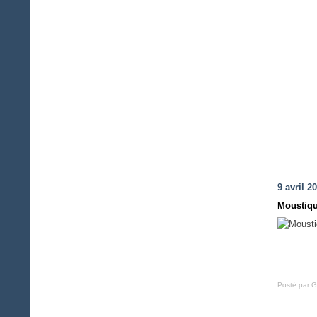
9 avril 2
Moustiq
Posté par G