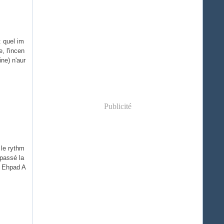
: quel im
, l'incen
ine) n'aur
Publicité
 le rythm
épassé la
n Ehpad A