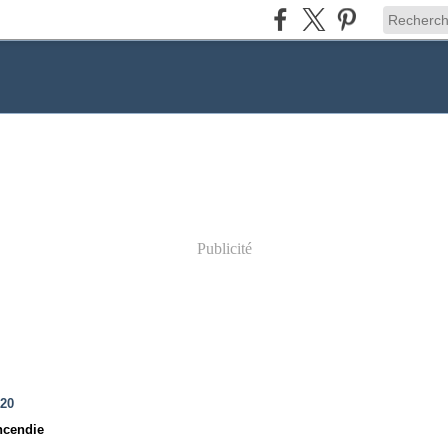
Publicité
020
ncendie