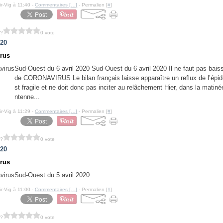
ir-Vig à 11:40 -
Commentaires [
…
]
- Permalien [
#
]
 ?
0 vote
020
rus
Sud-Ouest du 6 avril 2020 Sud-Ouest du 6 avril 2020 Il ne faut pas baiss
de CORONAVIRUS Le bilan français laisse apparaître un reflux de l’épid
st fragile et ne doit donc pas inciter au relâchement Hier, dans la matinée
ntenne...
ir-Vig à 11:29 -
Commentaires [
…
]
- Permalien [
#
]
 ?
0 vote
020
rus
Sud-Ouest du 5 avril 2020
ir-Vig à 11:00 -
Commentaires [
…
]
- Permalien [
#
]
 ?
0 vote