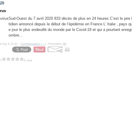
020
rus
Sud-Ouest du 7 avril 2020 833 décès de plus en 24 heures C’est le pire 
tidien annoncé depuis le début de l’épidémie en France L’ Italie , pays qu
e jour le plus endeuillé du monde par le Covid-19 et qui a pourtant enregi
ombre...
ir-Vig à 11:41 -
Commentaires [
…
]
- Permalien [
#
]
 ?
0 vote