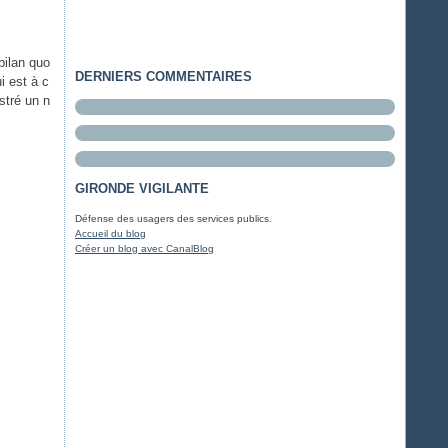
bilan quo
DERNIERS COMMENTAIRES
i est à c
stré un n
GIRONDE VIGILANTE
Défense des usagers des services publics.
Accueil du blog
Créer un blog avec CanalBlog