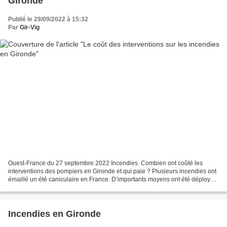
Gironde
Publié le 29/09/2022 à 15:32
Par
Gir-Vig
Ouest-France du 27 septembre 2022 Incendies. Combien ont coûté les
interventions des pompiers en Gironde et qui paie ? Plusieurs incendies ont
émaillé un été caniculaire en France. D’importants moyens ont été déployés.
Combien cela a-t-il coûté et qui...
Incendies en Gironde