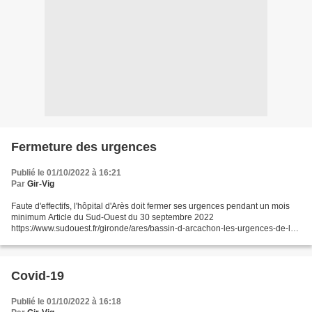
Fermeture des urgences
Publié le 01/10/2022 à 16:21
Par
Gir-Vig
Faute d'effectifs, l'hôpital d'Arès doit fermer ses urgences pendant un mois
minimum Article du Sud-Ouest du 30 septembre 2022
https://www.sudouest.fr/gironde/ares/bassin-d-arcachon-les-urgences-de-l-
hopital-d-ares-ferment-pour-un-mois-12436787.php
Covid-19
Publié le 01/10/2022 à 16:18