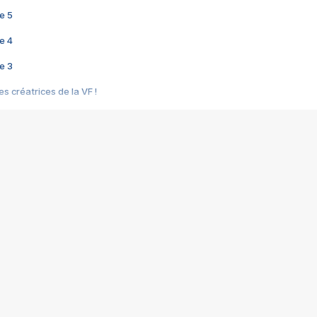
e 5
e 4
e 3
s créatrices de la VF !
e 2
e 1
e Mektoub My Love arrive enfin ! Rencontre avec Shaïn Boumedine et Sal
i : après Toni en famille
elle réalise le bouleversant Dites lui que je l'aime
ais ! Rencontre autour de Vie privée de Rebecca Zlotowski
 de Marguerite, Grave... Rencontre avec Ella Rumpf
 Les Rêveurs, un film intime sur la santé mentale