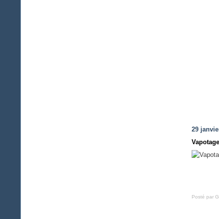
29 janvie
Vapotag
Posté par G