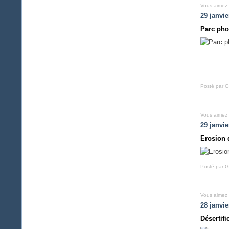
Vous aimez
29 janvie
Parc pho
Posté par G
Vous aimez
29 janvie
Erosion d
Posté par G
Vous aimez
28 janvie
Désertif