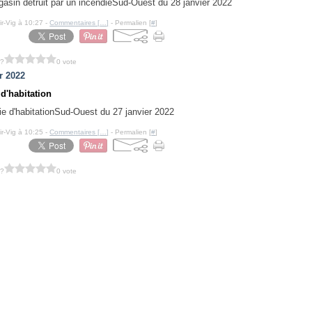
Sud-Ouest du 28 janvier 2022
ir-Vig à 10:27 -
Commentaires [
…
]
- Permalien [
#
]
 ?
0 vote
r 2022
d'habitation
Sud-Ouest du 27 janvier 2022
ir-Vig à 10:25 -
Commentaires [
…
]
- Permalien [
#
]
 ?
0 vote