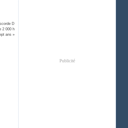
iscorde D
e 2 000 h
sept ans »
Publicité