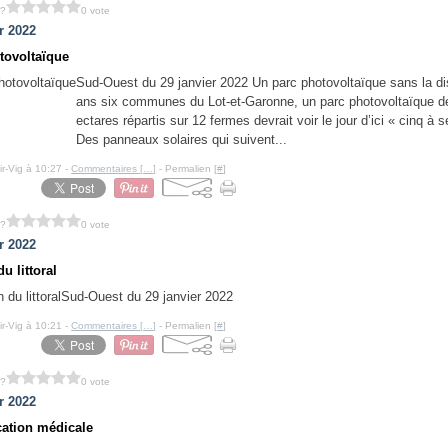
 ?
0 vote
r 2022
tovoltaïque
Sud-Ouest du 29 janvier 2022 Un parc photovoltaïque sans la d
ans six communes du Lot-et-Garonne, un parc photovoltaïque d
ectares répartis sur 12 fermes devrait voir le jour d’ici « cinq à 
Des panneaux solaires qui suivent...
ir-Vig à 10:27 -
Commentaires [
…
]
- Permalien [
#
]
 ?
0 vote
r 2022
u littoral
Sud-Ouest du 29 janvier 2022
ir-Vig à 10:21 -
Commentaires [
…
]
- Permalien [
#
]
 ?
0 vote
r 2022
ication médicale