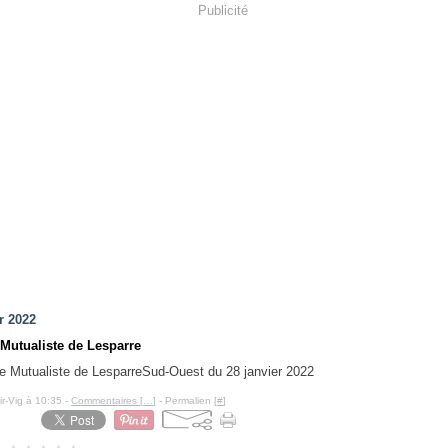
Publicité
r 2022
 Mutualiste de Lesparre
Sud-Ouest du 28 janvier 2022
ir-Vig à 10:35 -
Commentaires [
…
]
- Permalien [
#
]