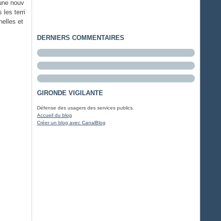
une nouv
 les terri
nelles et
DERNIERS COMMENTAIRES
GIRONDE VIGILANTE
Défense des usagers des services publics.
Accueil du blog
Créer un blog avec CanalBlog