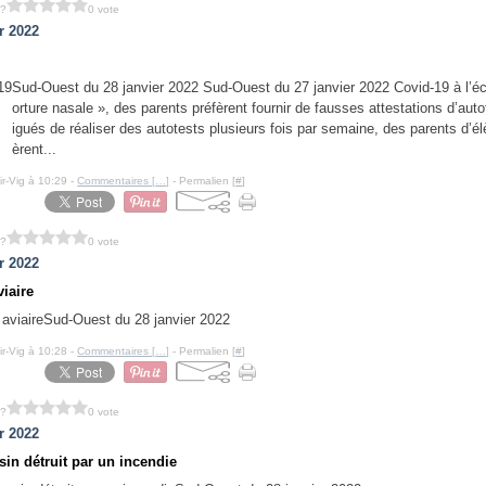
 ?
0 vote
r 2022
Sud-Ouest du 28 janvier 2022 Sud-Ouest du 27 janvier 2022 Covid-19 à l’éc
orture nasale », des parents préfèrent fournir de fausses attestations d’aut
igués de réaliser des autotests plusieurs fois par semaine, des parents d’él
èrent...
ir-Vig à 10:29 -
Commentaires [
…
]
- Permalien [
#
]
 ?
0 vote
r 2022
viaire
Sud-Ouest du 28 janvier 2022
ir-Vig à 10:28 -
Commentaires [
…
]
- Permalien [
#
]
 ?
0 vote
r 2022
in détruit par un incendie