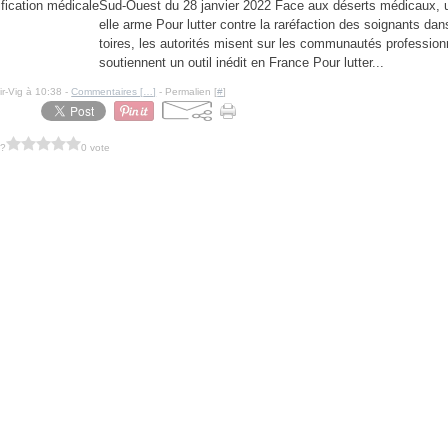
Sud-Ouest du 28 janvier 2022 Face aux déserts médicaux, 
elle arme Pour lutter contre la raréfaction des soignants dans
toires, les autorités misent sur les communautés profession
soutiennent un outil inédit en France Pour lutter...
ir-Vig à 10:38 -
Commentaires [
…
]
- Permalien [
#
]
 ?
0 vote