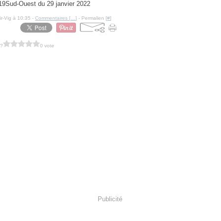
Sud-Ouest du 29 janvier 2022
ir-Vig à 10:35 -
Commentaires [
…
]
- Permalien [
#
]
 ?
0 vote
Publicité