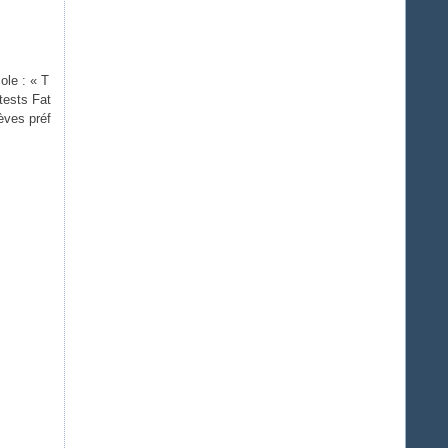
ole : « T
otests Fat
èves préf