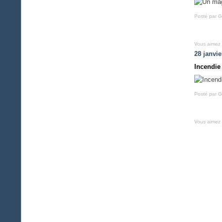
Posté par G
Vous aimez
28 janvie
Incendie 
Posté par G
Vous aimez