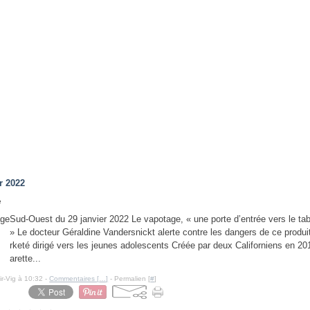
r 2022
e
Sud-Ouest du 29 janvier 2022 Le vapotage, « une porte d’entrée vers le t
» Le docteur Géraldine Vandersnickt alerte contre les dangers de ce produi
rketé dirigé vers les jeunes adolescents Créée par deux Californiens en 201
arette...
ir-Vig à 10:32 -
Commentaires [
…
]
- Permalien [
#
]