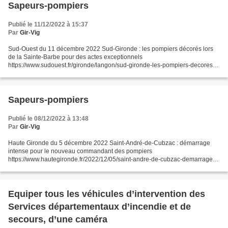
Sapeurs-pompiers
Publié le 11/12/2022 à 15:37
Par
Gir-Vig
Sud-Ouest du 11 décembre 2022 Sud-Gironde : les pompiers décorés lors
de la Sainte-Barbe pour des actes exceptionnels
https://www.sudouest.fr/gironde/langon/sud-gironde-les-pompiers-decores-
lors-de-la-sainte-barbe-pour-des-actes-exceptionnels-13327245.php...
Sapeurs-pompiers
Publié le 08/12/2022 à 13:48
Par
Gir-Vig
Haute Gironde du 5 décembre 2022 Saint-André-de-Cubzac : démarrage
intense pour le nouveau commandant des pompiers
https://www.hautegironde.fr/2022/12/05/saint-andre-de-cubzac-demarrage-
intense-pour-le-nouveau-commandant-des-pompiers/
Equiper tous les véhicules d’intervention des
Services départementaux d’incendie et de
secours, d’une caméra