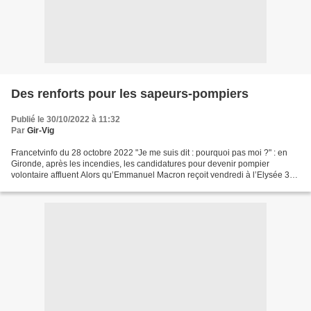
Des renforts pour les sapeurs-pompiers
Publié le 30/10/2022 à 11:32
Par
Gir-Vig
Francetvinfo du 28 octobre 2022 "Je me suis dit : pourquoi pas moi ?" : en
Gironde, après les incendies, les candidatures pour devenir pompier
volontaire affluent Alors qu’Emmanuel Macron reçoit vendredi à l’Elysée 350
pompiers, élus et bénévoles pour...