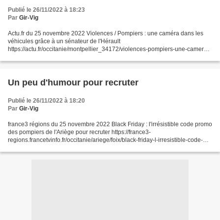
Publié le 26/11/2022 à 18:23
Par
Gir-Vig
Actu.fr du 25 novembre 2022 Violences / Pompiers : une caméra dans les
véhicules grâce à un sénateur de l'Hérault
https://actu.fr/occitanie/montpellier_34172/violences-pompiers-une-camera-
dans-les-vehicules-grace-a-un-senateur-de-l-herault_55485755.h...
Un peu d'humour pour recruter
Publié le 26/11/2022 à 18:20
Par
Gir-Vig
france3 régions du 25 novembre 2022 Black Friday : l'irrésistible code promo
des pompiers de l'Ariège pour recruter https://france3-
regions.francetvinfo.fr/occitanie/ariege/foix/black-friday-l-irresistible-code-
promo-des-pompiers-de-l-ariege-pour-rec...