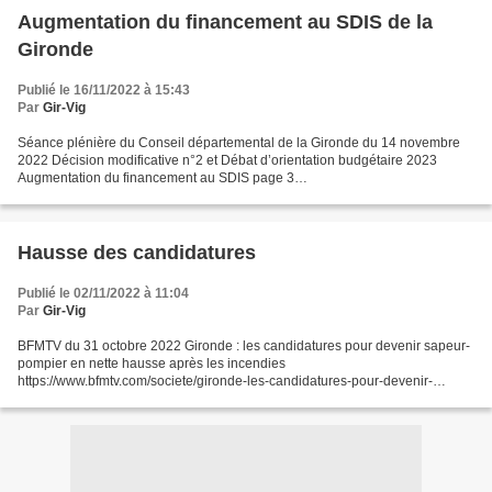
Augmentation du financement au SDIS de la
Gironde
Publié le 16/11/2022 à 15:43
Par
Gir-Vig
Séance plénière du Conseil départemental de la Gironde du 14 novembre
2022 Décision modificative n°2 et Débat d’orientation budgétaire 2023
Augmentation du financement au SDIS page 3
https://www.gironde.fr/sites/default/files/2022-11/14.11.2022%20Dos...
Hausse des candidatures
Publié le 02/11/2022 à 11:04
Par
Gir-Vig
BFMTV du 31 octobre 2022 Gironde : les candidatures pour devenir sapeur-
pompier en nette hausse après les incendies
https://www.bfmtv.com/societe/gironde-les-candidatures-pour-devenir-
sapeur-pompier-en-nette-hausse-apres-les-incendies_AN-202210310708...