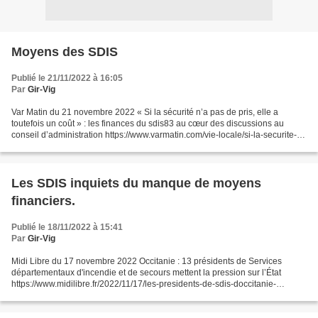
Moyens des SDIS
Publié le 21/11/2022 à 16:05
Par
Gir-Vig
Var Matin du 21 novembre 2022 « Si la sécurité n’a pas de pris, elle a
toutefois un coût » : les finances du sdis83 au cœur des discussions au
conseil d’administration https://www.varmatin.com/vie-locale/si-la-securite-
na-pas-de-prix-elle-a-toutefois-un-cout-les-finances-du-sdis-83-au-coeur-
des-discussions-au-conseil-dadministration-809101...
Les SDIS inquiets du manque de moyens
financiers.
Publié le 18/11/2022 à 15:41
Par
Gir-Vig
Midi Libre du 17 novembre 2022 Occitanie : 13 présidents de Services
départementaux d'incendie et de secours mettent la pression sur l’État
https://www.midilibre.fr/2022/11/17/les-presidents-de-sdis-doccitanie-
mettent-la-pression-sur-letat-10808946.p...