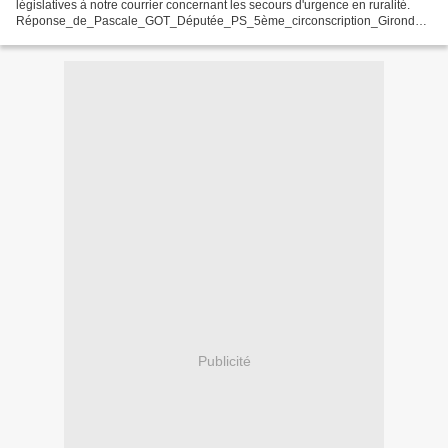
législatives à notre courrier concernant les secours d'urgence en ruralité.
Réponse_de_Pascale_GOT_Députée_PS_5ème_circonscription_Gironde_
en_date_du_29_mai_2017
Réponse_de_Bernard_GARRIGOU_candidat_PS_7ème_circonscription_Gi
ronde_en_date_du_30_mai_2017...
Publicité