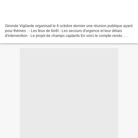
Gironde Vigilante organisait le 6 octobre dernier une réunion publique ayant
pour thèmes : - Les feux de forêt - Les secours d'urgence et leur délais
d'intervention - Le projet de champs captants En voici le compte-rendu :
2017_10_06_Compte_rendu_réunion_publique_à_Lesparre...