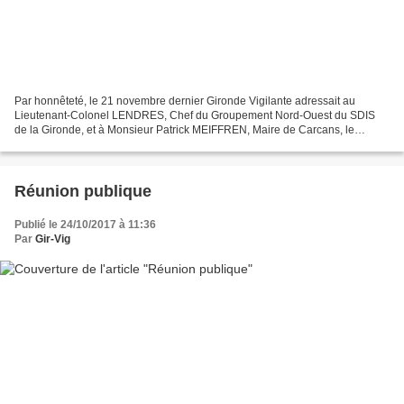
Par honnêteté, le 21 novembre dernier Gironde Vigilante adressait au
Lieutenant-Colonel LENDRES, Chef du Groupement Nord-Ouest du SDIS
de la Gironde, et à Monsieur Patrick MEIFFREN, Maire de Carcans, le
communiqué de presse qu'elle avait rédigé suite...
Réunion publique
Publié le 24/10/2017 à 11:36
Par
Gir-Vig