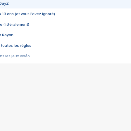
 DayZ
 a 13 ans (et vous l'avez ignoré)
e (littéralement)
im Rayan
 toutes les règles
s les jeux vidéo
us choquant de Rockstar ? - Le scandale BULLY
e plus moche de Steam
du RÊVE tourne au CAUCHEMAR
pendant 8 heures
it… à tort
umiliés par un jeu vidéo
ire - Final Fantasy 8