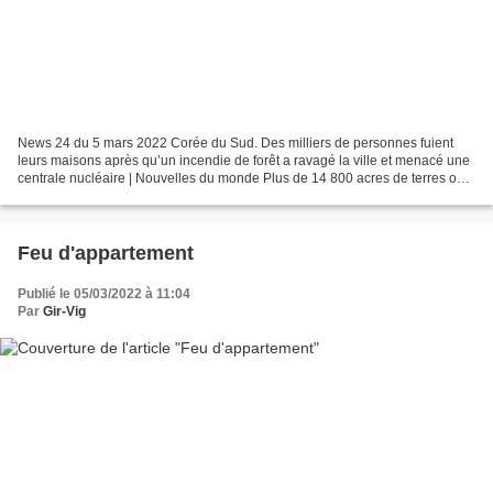
News 24 du 5 mars 2022 Corée du Sud. Des milliers de personnes fuient
leurs maisons après qu’un incendie de forêt a ravagé la ville et menacé une
centrale nucléaire | Nouvelles du monde Plus de 14 800 acres de terres ont
été détruites en Corée du Sud,...
Feu d'appartement
Publié le 05/03/2022 à 11:04
Par
Gir-Vig