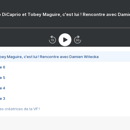
 DiCaprio et Tobey Maguire, c'est lui ! Rencontre avec Dam
bey Maguire, c'est lui ! Rencontre avec Damien Witecka
e 6
e 5
e 4
e 3
s créatrices de la VF !
e 2
e 1