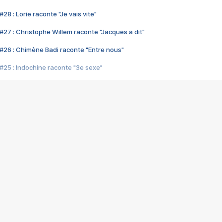
28 : Lorie raconte "Je vais vite"
#27 : Christophe Willem raconte "Jacques a dit"
#26 : Chimène Badi raconte "Entre nous"
#25 : Indochine raconte "3e sexe"
#24 : Zaho raconte "C'est chelou"
#23 : Patrick Bruel raconte "Au café des délices"
#22 : Kyo raconte "Le chemin"
#21 : Nolwenn Leroy raconte "Cassé"
#20 : Patrick Hernandez raconte "Born to be alive"
#19 : Lorie raconte "Près de moi"
#18 : Michael Jones raconte "A nos actes manqués" (avec Jean-Jacque
#17 : Khaled raconte "Aïcha"