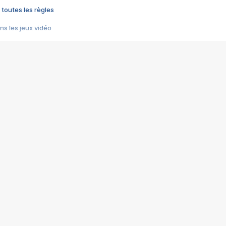
 toutes les règles
s les jeux vidéo
us choquant de Rockstar ? - Le scandale BULLY
e plus moche de Steam
du RÊVE tourne au CAUCHEMAR
pendant 8 heures
it… à tort
umiliés par un jeu vidéo
ire - Final Fantasy 8
ti un empire - Age of Empires
story DOFUS
tard, il crée l'un des pires jeux de tous les temps, MindsEye.