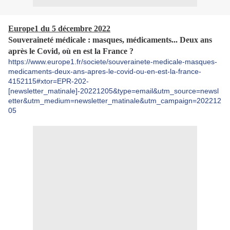
Europe1 du 5 décembre 2022
Souveraineté médicale : masques, médicaments... Deux ans
après le Covid, où en est la France ?
https://www.europe1.fr/societe/souverainete-medicale-masques-
medicaments-deux-ans-apres-le-covid-ou-en-est-la-france-
4152115#xtor=EPR-202-
[newsletter_matinale]-20221205&type=email&utm_source=newsl
etter&utm_medium=newsletter_matinale&utm_campaign=202212
05