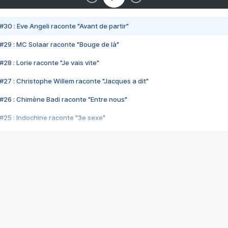
#30 : Eve Angeli raconte "Avant de partir"
#29 : MC Solaar raconte "Bouge de là"
28 : Lorie raconte "Je vais vite"
#27 : Christophe Willem raconte "Jacques a dit"
#26 : Chimène Badi raconte "Entre nous"
#25 : Indochine raconte "3e sexe"
#24 : Zaho raconte "C'est chelou"
#23 : Patrick Bruel raconte "Au café des délices"
#22 : Kyo raconte "Le chemin"
#21 : Nolwenn Leroy raconte "Cassé"
#20 : Patrick Hernandez raconte "Born to be alive"
#19 : Lorie raconte "Près de moi"