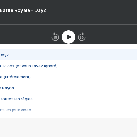
 Battle Royale - DayZ
 DayZ
 a 13 ans (et vous l'avez ignoré)
e (littéralement)
im Rayan
 toutes les règles
s les jeux vidéo
us choquant de Rockstar ? - Le scandale BULLY
e plus moche de Steam