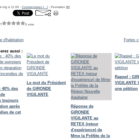
ir-Vig à 11:00 -
Commentaires [
…
]
- Permalien [
#
]
 ?
0 vote
e d'habitation
Fortes c
erez aussi :
Rappel : G
Le mot du Président
VIGILANTE 
: 40% des
de GIRONDE
une pétition
 de
VIGILANTE
 toujours
ation après
Réponse de
dies de cet
GIRONDE
VIGILANTE au
RETEX (retour
d'expérience) de
Mme la Préfète de la