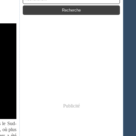
Publicité
s le Sud-
, où plus
ers a été