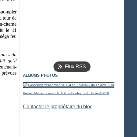
r-pompier
a tour de
n-citerne
is le 11
ga-feu
 aussi du
it qu’il
Flux RSS
eutenant-
 prévues
ALBUMS PHOTOS
Rassemblement devant le TGI de Bordeaux du 16 avril 2010
Contacter le propriétaire du blog