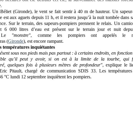
e.
Béliet (Gironde), le vent se fait sentir à 40 m de hauteur. Un sapeu
e est aux aguets depuis 11 h, et il restera jusqu’à la nuit tombée dans s
ance. Sur le terrain, des sapeurs-pompiers prennent le relais. Un camio
t 6 000 litres d’eau est présent sur le terrain jour et nuit depu
t. Le
"monstre"
, comme les pompiers ont appelés le mé
ras (
Gironde
), est encore rampant.
s températures inquiétantes
résent sous nos pieds mais pas partout : à certains endroits, en fonction
ble qu’il peut y avoir, si on est à la limite de la tourbe, qui fa
rré, quelques fois à plusieurs mètres de profondeur"
, explique le li
 Eric Pitault, chargé de communication SDIS 33. Les températures
36 °C lundi 12 septembre inquiètent les pompiers.