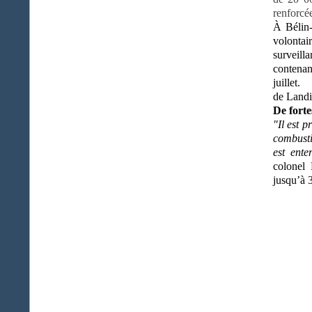
renforcé
À Bélin-
volontair
surveill
contenan
juille
de Landi
De forte
"Il est p
combusti
est ente
colonel
jusqu’à 