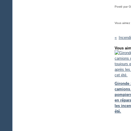
Posté par G
Vous aimez
Incendi
Vous aim
Gironde 
camions
pompiers
en répar
les incen
été.