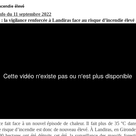
ncendie élevé
nfo du 11 septembre 2022
: la vigilance renforcée à Landiras face au risque d’incendie élevé
e fait face à un nouvel épisode de chaleur. Il fait plus de 35 °C dan
e risque d’incendie est donc de nouveau élevé. À Landiras, en Gironde
0 hectares ont été détruits cet été, la surveillance des massifs foresti