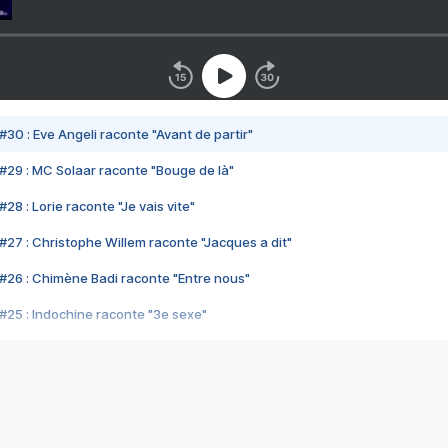
#30 : Eve Angeli raconte "Avant de partir"
#29 : MC Solaar raconte "Bouge de là"
28 : Lorie raconte "Je vais vite"
#27 : Christophe Willem raconte "Jacques a dit"
#26 : Chimène Badi raconte "Entre nous"
#25 : Indochine raconte "3e sexe"
#24 : Zaho raconte "C'est chelou"
#23 : Patrick Bruel raconte "Au café des délices"
#22 : Kyo raconte "Le chemin"