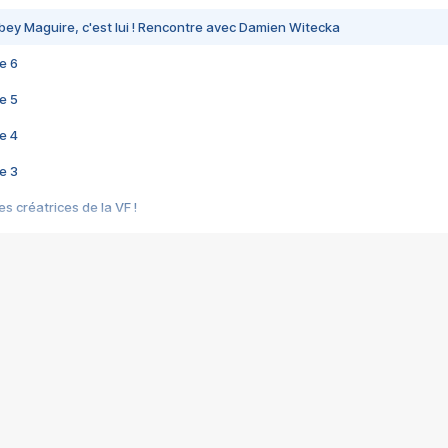
bey Maguire, c'est lui ! Rencontre avec Damien Witecka
e 6
e 5
e 4
e 3
s créatrices de la VF !
e 2
e 1
e Mektoub My Love arrive enfin ! Rencontre avec Shaïn Boumedine et Sal
i : après Toni en famille
elle réalise le bouleversant Dites lui que je l'aime
ais ! Rencontre autour de Vie privée de Rebecca Zlotowski