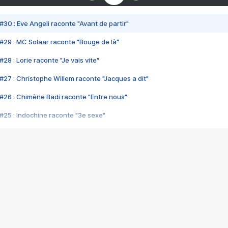
#30 : Eve Angeli raconte "Avant de partir"
#29 : MC Solaar raconte "Bouge de là"
28 : Lorie raconte "Je vais vite"
#27 : Christophe Willem raconte "Jacques a dit"
#26 : Chimène Badi raconte "Entre nous"
#25 : Indochine raconte "3e sexe"
#24 : Zaho raconte "C'est chelou"
#23 : Patrick Bruel raconte "Au café des délices"
#22 : Kyo raconte "Le chemin"
#21 : Nolwenn Leroy raconte "Cassé"
#20 : Patrick Hernandez raconte "Born to be alive"
#19 : Lorie raconte "Près de moi"