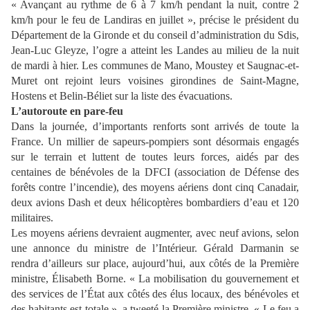
« Avançant au rythme de 6 à 7 km/h pendant la nuit, contre 2
km/h pour le feu de Landiras en juillet », précise le président du
Département de la Gironde et du conseil d’administration du Sdis,
Jean-Luc Gleyze, l’ogre a atteint les Landes au milieu de la nuit
de mardi à hier. Les communes de Mano, Moustey et Saugnac-et-
Muret ont rejoint leurs voisines girondines de Saint-Magne,
Hostens et Belin-Béliet sur la liste des évacuations.
L’autoroute en pare-feu
Dans la journée, d’importants renforts sont arrivés de toute la
France. Un millier de sapeurs-pompiers sont désormais engagés
sur le terrain et luttent de toutes leurs forces, aidés par des
centaines de bénévoles de la DFCI (association de Défense des
forêts contre l’incendie), des moyens aériens dont cinq Canadair,
deux avions Dash et deux hélicoptères bombardiers d’eau et 120
militaires.
Les moyens aériens devraient augmenter, avec neuf avions, selon
une annonce du ministre de l’Intérieur. Gérald Darmanin se
rendra d’ailleurs sur place, aujourd’hui, aux côtés de la Première
ministre, Élisabeth Borne. « La mobilisation du gouvernement et
des services de l’État aux côtés des élus locaux, des bénévoles et
des habitants est totale », a tweeté la Première ministre. « Le feu a