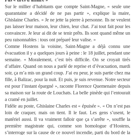
Sur le millier d’habitants que compte Saint-Magne, « seule une
quarantaine a décidé de ne pas partir », explique la maire,
Ghislaine Charles. « Je ne jette la pierre à personne. Ils ne veulent
pas laisser leur maison, leur chien, leur chat. J’ai tout fait pour les
convaincre. Je leur ai dit de se tenir prêts. Ils sont quand même un
peu raisonnables : tous ont préparé leur valise. »
Comme Hostens la voisine, Saint-Magne a déjà connu une
évacuation il y a quelques jours à peine : le 18 juillet, pendant une
semaine. « Moralement, c’est très difficile. On se croyait tirés
d’affaire. Quand on nous a parlé de reprise et d’évacuation, mardi
soir, ça m’a mis un grand coup. J’ai eu peur, je suis partie chez ma
fille, à Balizac, pour la nuit. Et puis, je suis revenue. Notre secteur
est pour l’instant épargné », raconte Florence Quemenaire depuis
sa maison sur la route de Louchats. La belle pinède qui l’entourait
a cramé en juillet.
Fidèle au poste, Ghislaine Charles est « épuisée ». « On n’est pas
loin de craquer, mais on tient. Il le faut. Les gens s’usent, le
matériel aussi. Il va vraiment falloir que ça s’arrête », souffle la
première magistrate qui, comme son homologue d’Hostens,
s’interroge sur la cause de ce nouvel incendie, parti du bord de la