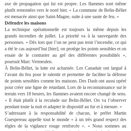
axe de propagation qui lui est propre. Les flammes sont même
plutôt remontées vers le nord hier. « La commune de Belin-Béliet
est menacée ainsi que Saint-Magne, suite à une saute de feu. »
Défendre les maisons
La technique opérationnelle est toujours la même depuis les
grands incendies de juillet. La priorité va à la sauvegarde des
personnes. « Dès lors que l’on ne peut pas tenir l’incendie, ce qui
a été le cas aujourd’hui [hier], on protège les points sensibles et on
essaie de le contrarier au gré des différentes possibilités »,
poursuit Marc Vermeulen.
À Belin-Béliet, la lutte est acharnée. Les Canadair ont largué à
l’avant du feu pour le ralentir et permettre de faciliter la défense
de points sensibles comme les maisons. Des Dash ont aussi opéré
pour créer une ligne de retardant. Lors de la reconnaissance sur le
terrain vers 18 heures, les flammes avaient encore changé de sens.
« Il était plutôt à la reculade sur Belin-Béliet. On va l’observer
pendant toute la nuit et adapter le dispositif au fur et à mesure. »
S’adressant à la responsabilité de chacun, le préfet Martin
Guespereau appelle tout le monde « à un très grand respect des
règles de la vigilance rouge renforcée ». « Nous sommes au