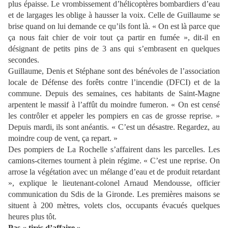
plus épaisse. Le vrombissement d’hélicoptères bombardiers d’eau
et de largages les oblige à hausser la voix. Celle de Guillaume se
brise quand on lui demande ce qu’ils font là. « On est là parce que
ça nous fait chier de voir tout ça partir en fumée », dit-il en
désignant de petits pins de 3 ans qui s’embrasent en quelques
secondes.
Guillaume, Denis et Stéphane sont des bénévoles de l’association
locale de Défense des forêts contre l’incendie (DFCI) et de la
commune. Depuis des semaines, ces habitants de Saint-Magne
arpentent le massif à l’affût du moindre fumeron. « On est censé
les contrôler et appeler les pompiers en cas de grosse reprise. »
Depuis mardi, ils sont anéantis. « C’est un désastre. Regardez, au
moindre coup de vent, ça repart. »
Des pompiers de La Rochelle s’affairent dans les parcelles. Les
camions-citernes tournent à plein régime. « C’est une reprise. On
arrose la végétation avec un mélange d’eau et de produit retardant
», explique le lieutenant-colonel Arnaud Mendousse, officier
communication du Sdis de la Gironde. Les premières maisons se
situent à 200 mètres, volets clos, occupants évacués quelques
heures plus tôt.
Pas « tirés d’affaire »