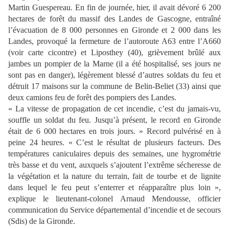
Martin Guespereau. En fin de journée, hier, il avait dévoré 6 200
hectares de forêt du massif des Landes de Gascogne, entraîné
l’évacuation de 8 000 personnes en Gironde et 2 000 dans les
Landes, provoqué la fermeture de l’autoroute A63 entre l’A660
(voir carte cicontre) et Liposthey (40), grièvement brûlé aux
jambes un pompier de la Marne (il a été hospitalisé, ses jours ne
sont pas en danger), légèrement blessé d’autres soldats du feu et
détruit 17 maisons sur la commune de Belin-Beliet (33) ainsi que
deux camions feu de forêt des pompiers des Landes.
« La vitesse de propagation de cet incendie, c’est du jamais-vu,
souffle un soldat du feu. Jusqu’à présent, le record en Gironde
était de 6 000 hectares en trois jours. » Record pulvérisé en à
peine 24 heures. « C’est le résultat de plusieurs facteurs. Des
températures caniculaires depuis des semaines, une hygrométrie
très basse et du vent, auxquels s’ajoutent l’extrême sécheresse de
la végétation et la nature du terrain, fait de tourbe et de lignite
dans lequel le feu peut s’enterrer et réapparaître plus loin »,
explique le lieutenant-colonel Arnaud Mendousse, officier
communication du Service départemental d’incendie et de secours
(Sdis) de la Gironde.