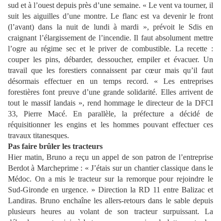
sud et à l’ouest depuis près d’une semaine. « Le vent va tourner, il
suit les aiguilles d’une montre. Le flanc est va devenir le front
(l’avant) dans la nuit de lundi à mardi », prévoit le Sdis en
craignant l’élargissement de l’incendie. Il faut absolument mettre
l’ogre au régime sec et le priver de combustible. La recette :
couper les pins, débarder, dessoucher, empiler et évacuer. Un
travail que les forestiers connaissent par cœur mais qu’il faut
désormais effectuer en un temps record. « Les entreprises
forestières font preuve d’une grande solidarité. Elles arrivent de
tout le massif landais », rend hommage le directeur de la DFCI
33, Pierre Macé. En parallèle, la préfecture a décidé de
réquisitionner les engins et les hommes pouvant effectuer ces
travaux titanesques.
Pas faire brûler les tracteurs
Hier matin, Bruno a reçu un appel de son patron de l’entreprise
Berdot à Marcheprime : « J’étais sur un chantier classique dans le
Médoc. On a mis le tracteur sur la remorque pour rejoindre le
Sud-Gironde en urgence. » Direction la RD 11 entre Balizac et
Landiras. Bruno enchaîne les allers-retours dans le sable depuis
plusieurs heures au volant de son tracteur surpuissant. La