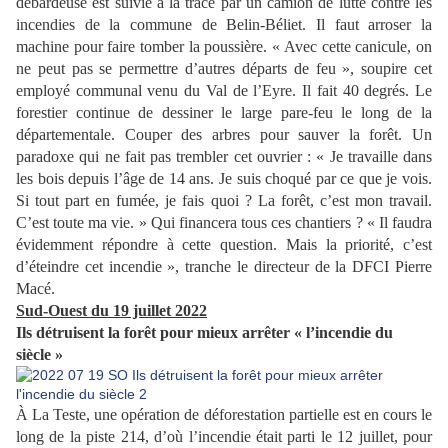
débardeuse est suivie à la trace par un camion de lutte contre les
incendies de la commune de Belin-Béliet. Il faut arroser la
machine pour faire tomber la poussière. « Avec cette canicule, on
ne peut pas se permettre d’autres départs de feu », soupire cet
employé communal venu du Val de l’Eyre. Il fait 40 degrés. Le
forestier continue de dessiner le large pare-feu le long de la
départementale. Couper des arbres pour sauver la forêt. Un
paradoxe qui ne fait pas trembler cet ouvrier : « Je travaille dans
les bois depuis l’âge de 14 ans. Je suis choqué par ce que je vois.
Si tout part en fumée, je fais quoi ? La forêt, c’est mon travail.
C’est toute ma vie. » Qui financera tous ces chantiers ? « Il faudra
évidemment répondre à cette question. Mais la priorité, c’est
d’éteindre cet incendie », tranche le directeur de la DFCI Pierre
Macé.
Sud-Ouest du 19 juillet 2022
Ils détruisent la forêt pour mieux arrêter « l’incendie du
siècle »
À La Teste, une opération de déforestation partielle est en cours le
long de la piste 214, d’où l’incendie était parti le 12 juillet, pour