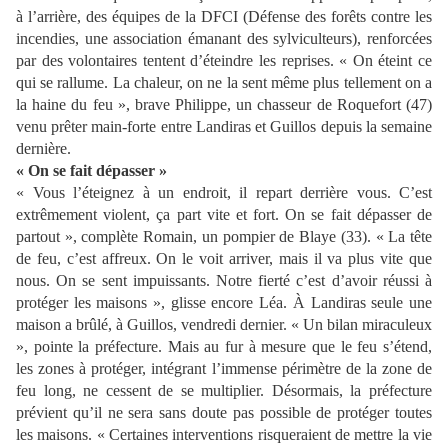
à l’arrière, des équipes de la DFCI (Défense des forêts contre les
incendies, une association émanant des sylviculteurs), renforcées
par des volontaires tentent d’éteindre les reprises. « On éteint ce
qui se rallume. La chaleur, on ne la sent même plus tellement on a
la haine du feu », brave Philippe, un chasseur de Roquefort (47)
venu prêter main-forte entre Landiras et Guillos depuis la semaine
dernière.
« On se fait dépasser »
« Vous l’éteignez à un endroit, il repart derrière vous. C’est
extrêmement violent, ça part vite et fort. On se fait dépasser de
partout », complète Romain, un pompier de Blaye (33). « La tête
de feu, c’est affreux. On le voit arriver, mais il va plus vite que
nous. On se sent impuissants. Notre fierté c’est d’avoir réussi à
protéger les maisons », glisse encore Léa. À Landiras seule une
maison a brûlé, à Guillos, vendredi dernier. « Un bilan miraculeux
», pointe la préfecture. Mais au fur à mesure que le feu s’étend,
les zones à protéger, intégrant l’immense périmètre de la zone de
feu long, ne cessent de se multiplier. Désormais, la préfecture
prévient qu’il ne sera sans doute pas possible de protéger toutes
les maisons. « Certaines interventions risqueraient de mettre la vie