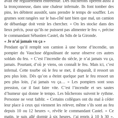
avait été régulièrement entretenue. Des bûcherons opèrent aussi à
la tronçonneuse, dans une chaleur infernale. Ils font tomber des
pins, les débitent aussitôt, sans prendre le temps de souffler. Les
grumes sont rangées sur le bas-côté tant bien que mal, un camion
de débardage doit venir les chercher. « On les stocke dans des
lieux précis, pour qu’ils ne puissent pas alimenter le feu », précise
le commandant Sébastien Castel, du Sdis de la Gironde.
« Je n’ai jamais vu ça »
Pendant qu’il remplit son camion à une borne d’incendie, un
pompier du Vaucluse dégoulinant de sueur observe ces autres
soldats du feu. « C’est l’incendie du siècle, je n’ai jamais vu ça,
jamais. Pourtant, d’où je viens, on connaît le feu. Mais ici, c’est
infernal. Cette tourbe où le feu se met, il disparaît, il ressort un
peu plus loin. Dès qu’on a éteint quelque part le feu ressort un
peu plus loin, j’ai jamais vu ça… » Les pompiers sont sous
pression, car il faut faire vite. C’est l’incendie et ses sautes
d’humeur qui donne le tempo. Les bûcherons suivent le rythme.
Personne ne veut faiblir. « Certains collègues ont du mal à céder
leur place à ceux qui viennent les relever, même s’ils sont au feu
depuis 10 ou 12 heures », révèle le commandant Castel. « Ce
matin, je suis allé dormir à six heures, j’ai repris à 10 h 30 »,