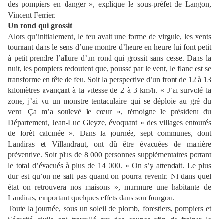
des pompiers en danger », explique le sous-préfet de Langon,
Vincent Ferrier.
Un rond qui grossit
Alors qu’initialement, le feu avait une forme de virgule, les vents
tournant dans le sens d’une montre d’heure en heure lui font petit
à petit prendre l’allure d’un rond qui grossit sans cesse. Dans la
nuit, les pompiers redoutent que, poussé par le vent, le flanc est se
transforme en tête de feu. Soit la perspective d’un front de 12 à 13
kilomètres avançant à la vitesse de 2 à 3 km/h. « J’ai survolé la
zone, j’ai vu un monstre tentaculaire qui se déploie au gré du
vent. Ça m’a soulevé le cœur », témoigne le président du
Département, Jean-Luc Gleyze, évoquant « des villages entourés
de forêt calcinée ». Dans la journée, sept communes, dont
Landiras et Villandraut, ont dû être évacuées de manière
préventive. Soit plus de 8 000 personnes supplémentaires portant
le total d’évacués à plus de 14 000. « On s’y attendait. Le plus
dur est qu’on ne sait pas quand on pourra revenir. Ni dans quel
état on retrouvera nos maisons », murmure une habitante de
Landiras, emportant quelques effets dans son fourgon.
Toute la journée, sous un soleil de plomb, forestiers, pompiers et