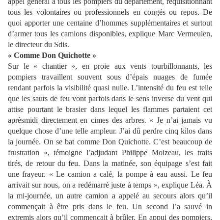
appel général à tous les pompiers du département, réquisitionnant
tous les volontaires ou professionnels en congés ou repos. De
quoi apporter une centaine d’hommes supplémentaires et surtout
d’armer tous les camions disponibles, explique Marc Vermeulen,
le directeur du Sdis.
« Comme Don Quichotte »
Sur le « chantier », en proie aux vents tourbillonnants, les
pompiers travaillent souvent sous d’épais nuages de fumée
rendant parfois la visibilité quasi nulle. L’intensité du feu est telle
que les sauts de feu vont parfois dans le sens inverse du vent qui
attise pourtant le brasier dans lequel les flammes partaient cet
aprèsmidi directement en cimes des arbres. « Je n’ai jamais vu
quelque chose d’une telle ampleur. J’ai dû perdre cinq kilos dans
la journée. On se bat comme Don Quichotte. C’est beaucoup de
frustration », témoigne l’adjudant Philippe Moizeau, les traits
tirés, de retour du feu. Dans la matinée, son équipage s’est fait
une frayeur. « Le camion a calé, la pompe à eau aussi. Le feu
arrivait sur nous, on a redémarré juste à temps », explique Léa. À
la mi-journée, un autre camion a appelé au secours alors qu’il
commençait à être pris dans le feu. Un second l’a sauvé in
extremis alors qu’il commençait à brûler. En appui des pompiers,