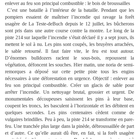
enlever au feu son principal combustible : le bois de broussailles
C’est une bataille à l’intérieur de la bataille. Pendant que les
pompiers essaient de maîtriser l’incendie qui ravage la forêt
usagère de La Teste-deBuch depuis le 12 juillet, les bûcherons
sont pris dans une autre course contre la montre. Le long de la
piste 214 sur laquelle l’incendie s’était déclaré il y a sept jours, ils
mettent le sol à nu. Les pins sont coupés, les bruyères arrachées,
le sable retourné. Il faut faire vite, le feu est tout autour.
D’énormes bulldozers raclent le sous-bois, repoussent la
végétation, défoncent les souches. Hier matin, une noria de semi-
remorques a déposé sur cette petite piste tous les engins
nécessaires à une déforestation en urgence. Objectif : enlever au
feu son principal combustible. Créer un glacis de sable pour
arrêter l’incendie. Un nettoyage brutal, grossier et urgent. De
monumentales découpeuses saisissent les pins à leur base,
coupent les troncs,
les basculent à l’horizontale et les débitent en
quelques secondes. Les pins centenaires cèdent comme de
vulgaires brindilles. Peu à peu, la piste 214 se transforme en pare-
feu. Une tranchée plus large dans la pinède, débroussaillée de part
et d’autre. Ce qu’elle aurait dû être, en fait, si la forêt usagère