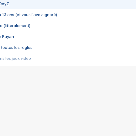
 DayZ
 a 13 ans (et vous l'avez ignoré)
e (littéralement)
im Rayan
 toutes les règles
s les jeux vidéo
us choquant de Rockstar ? - Le scandale BULLY
e plus moche de Steam
du RÊVE tourne au CAUCHEMAR
pendant 8 heures
it… à tort
umiliés par un jeu vidéo
ire - Final Fantasy 8