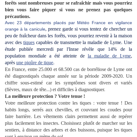
forêts sont nombreuses pour se rafraîchir mais vous pourriez
bien vous faire piquer si vous ne prenez pas quelques
précautions.
Avec 23 départements placés par Météo France en vigilance
, prenez garde si vous tentez de chercher un
orange
à la canicule
peu de fraîcheur dans les forêts, vous pourriez revenir à la maison
avec des
tiques
capables de transmettre la maladie de Lyme. Une
étude publiée mercredi par l'Inrae révèle que 14% de la
population mondiale a été atteinte de
la maladie de Lyme
,
après
une piqûre de tique
.
En France, entre 25.000 et 68.500 cas de borréliose de Lyme ont
été diagnostiqués chaque année sur la période 2009-2020. Un
chiffre sous-estimé car les symptômes sont divers et variés
(fièvres, maux de tête...) et difficiles à diagnostiquer.
La meilleure protection ? Votre tenue !
Votre meilleure protection contre les tiques : votre tenue ! Des
habits longs, serrés aux chevilles, et couvrant les coudes pour
faire barrière. Les vêtements clairs permettent aussi de repérer
plus facilement les insectes. Choisissez plutôt de marcher sur les
sentiers, à distance des arbres et des buissons, puisque les tiques
sont à environ un mètre du sol.