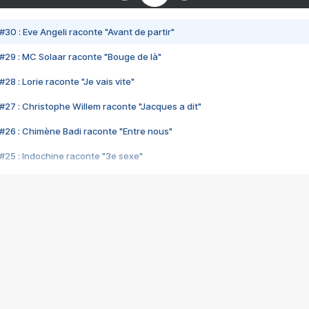
#30 : Eve Angeli raconte "Avant de partir"
#29 : MC Solaar raconte "Bouge de là"
28 : Lorie raconte "Je vais vite"
#27 : Christophe Willem raconte "Jacques a dit"
#26 : Chimène Badi raconte "Entre nous"
#25 : Indochine raconte "3e sexe"
#24 : Zaho raconte "C'est chelou"
#23 : Patrick Bruel raconte "Au café des délices"
#22 : Kyo raconte "Le chemin"
#21 : Nolwenn Leroy raconte "Cassé"
#20 : Patrick Hernandez raconte "Born to be alive"
#19 : Lorie raconte "Près de moi"