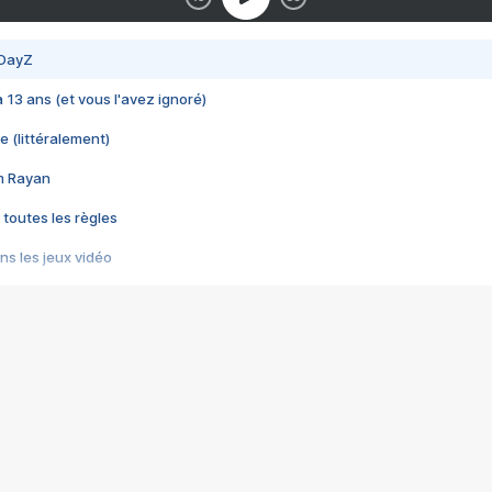
 DayZ
 a 13 ans (et vous l'avez ignoré)
e (littéralement)
im Rayan
 toutes les règles
s les jeux vidéo
us choquant de Rockstar ? - Le scandale BULLY
e plus moche de Steam
du RÊVE tourne au CAUCHEMAR
pendant 8 heures
it… à tort