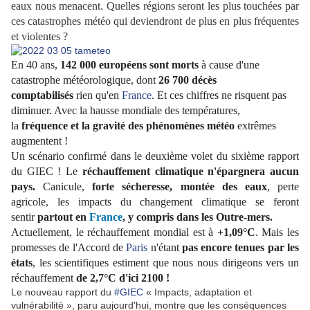
eaux nous menacent. Quelles régions seront les plus touchées par
ces catastrophes météo qui deviendront de plus en plus fréquentes
et violentes ?
En 40 ans,
142 000 européens sont morts
à cause d'une
catastrophe météorologique, dont
26 700 décès
comptabilisés
rien qu'en
France
. Et ces chiffres ne risquent pas
diminuer. Avec la hausse mondiale des températures,
la
fréquence et la gravité des phénomènes météo
extrêmes
augmentent !
Un scénario confirmé dans le deuxième volet du sixième rapport
du GIEC ! Le
réchauffement climatique n'épargnera aucun
pays.
Canicule,
forte sécheresse, montée des eaux
, perte
agricole, les impacts du changement climatique se feront
sentir
partout en
France
, y compris dans les Outre-mers.
Actuellement, le réchauffement mondial est à
+1,09°C
. Mais les
promesses de l'Accord de
Paris
n'étant
pas encore tenues par les
états
, les scientifiques estiment que nous nous dirigeons vers un
réchauffement
de 2,7°C d'ici 2100 !
Le nouveau rapport du
#GIEC
« Impacts, adaptation et
vulnérabilité », paru aujourd'hui, montre que les conséquences