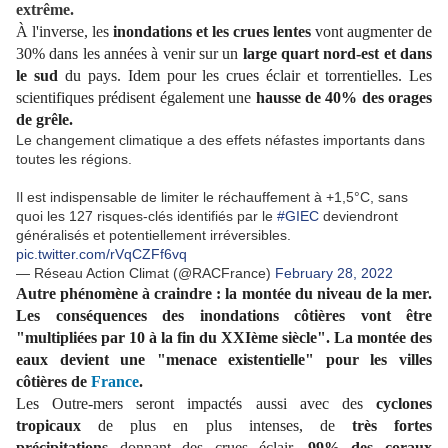
extrême.
À l'inverse, les
inondations et les crues lentes
vont augmenter de
30% dans les années à venir sur un
large quart nord-est et dans
le sud
du pays. Idem pour les crues éclair et torrentielles. Les
scientifiques prédisent également une
hausse de 40% des orages
de grêle.
Le changement climatique a des effets néfastes importants dans
toutes les régions.
Il est indispensable de limiter le réchauffement à +1,5°C, sans
quoi les 127 risques-clés identifiés par le
#GIEC
deviendront
généralisés et potentiellement irréversibles.
pic.twitter.com/rVqCZFf6vq
— Réseau Action Climat (@RACFrance)
February 28, 2022
Autre phénomène à craindre : la montée du niveau de la mer.
Les conséquences des inondations côtières vont être
"multipliées par 10 à la fin du XXIème siècle". La montée des
eaux devient une "menace existentielle" pour les villes
côtières de
France
.
Les Outre-mers seront impactés aussi avec des
cyclones
tropicaux
de plus en plus intenses, de
très fortes
précipitations
donnant des crues éclair.
99% des coraux