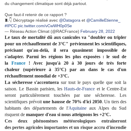
du changement climatique sont déjà partout.
Que faut-il retenir de ce rapport ?
🧵👇 Décryptage réalisé avec
@Datagora
et
@CamilleEtienne_
#IPCC
pic.twitter.com/vCwWH0p0Se
— Réseau Action Climat (@RACFrance)
February 28, 2022
Le taux de mortalité dû aux canicules va "doubler ou tripler
pour un réchauffement de 3°C" préviennent les scientifiques,
précisant qu'au-delà, il sera quasiment impossible de
s'adapter. Parmi les régions les plus exposées : le sud de
la
France
! Avec jusqu'à 20 à 30 jours de très forte
chaleur (supérieure à 35°C) par an dans le cas d'un
réchauffement mondial de +3°C.
La sécheresse s'accentuera
sur tout le pays quelle que soit la
saison. Le Bassin parisien, les
Hauts-de-France
et le Centre-Est
seront particulièrement touchées par une sécheresse. Les
scientifiques prévoit
une hausse de 70% d'ici 2050
. Un tiers des
habitants des départements de l'
Aquitaine
aux Alpes du Sud
risquent de
manquer d'eau si nous atteignons les +2°C.
Ces deux phénomènes météorologiques entraîneront
des pertes agricoles
importantes
et un risque accru d'
incendie