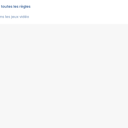
 toutes les règles
s les jeux vidéo
us choquant de Rockstar ? - Le scandale BULLY
e plus moche de Steam
du RÊVE tourne au CAUCHEMAR
pendant 8 heures
it… à tort
umiliés par un jeu vidéo
ire - Final Fantasy 8
ti un empire - Age of Empires
story DOFUS
tard, il crée l'un des pires jeux de tous les temps, MindsEye.