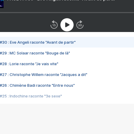
#30 : Eve Angeli raconte "Avant de partir"
#29 : MC Solaar raconte "Bouge de là"
28 : Lorie raconte "Je vais vite"
#27 : Christophe Willem raconte "Jacques a dit"
#26 : Chimène Badi raconte "Entre nous"
#25 : Indochine raconte "3e sexe"
#24 : Zaho raconte "C'est chelou"
#23 : Patrick Bruel raconte "Au café des délices"
#22 : Kyo raconte "Le chemin"