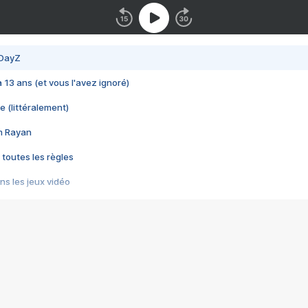
 DayZ
 a 13 ans (et vous l'avez ignoré)
e (littéralement)
im Rayan
 toutes les règles
s les jeux vidéo
us choquant de Rockstar ? - Le scandale BULLY
e plus moche de Steam
du RÊVE tourne au CAUCHEMAR
pendant 8 heures
it… à tort