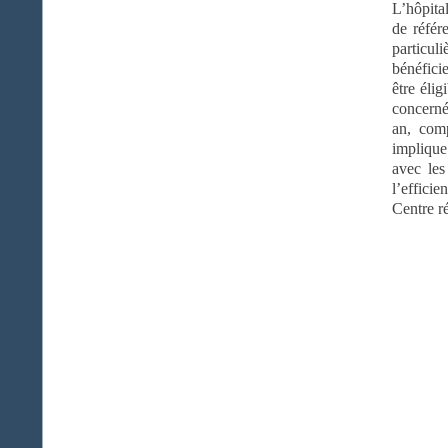
L’hôpita
de référ
particul
bénéfici
être éli
concerné
an, comp
implique
avec les
l’effici
Centre r