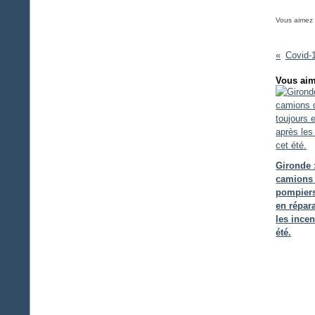
Vous aimez
Covid-
Vous aim
Gironde 
camions
pompiers
en répar
les incen
été.