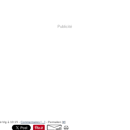
Publicité
ir-Vig à 10:15 -
Commentaires [
…
]
- Permalien [
#
]