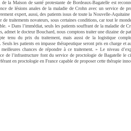
l de la Maison de santé protestante de Bordeaux-Bagatelle est recon
ence de lésions anales de la maladie de Crohn avec un service de pr
ièrement expert, aussi, des patients issus de toute la Nouvelle-Aquitaine
er de traitements novateurs, sous certaines conditions, car tout le mond
gible. « Dans l’immédiat, seuls les patients souffrant de la maladie de C
s, admet le docteur Bouchard, nous comptons traiter une dizaine de pat
te tenu du prix du traitement, mais aussi de la logistique comple
. Seuls les patients en impasse thérapeutique seront pris en charge et a
 meilleures chances de répondre à ce traitement. » Le niveau d’exp
ence de l’infrastructure font du service de proctologie de Bagatelle le 
éférant en proctologie en France capable de proposer cette thérapie inno