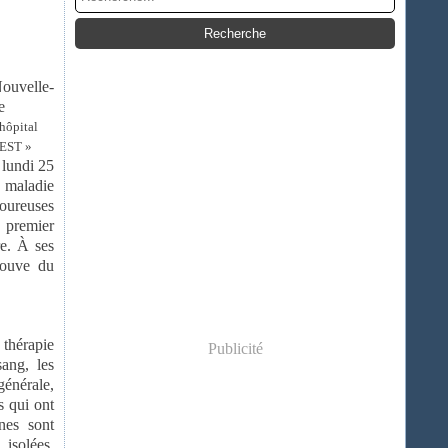
Nouvelle-
e
’hôpital
UEST »
 lundi 25
a maladie
loureuses
 premier
re. À ses
couve du
 thérapie
Publicité
sang, les
générale,
s qui ont
ines sont
isolées,