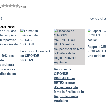
 ?
0 vote
19
Incendie d'ha
erez aussi :
Rappel : G
Le mot du Président
VIGILANTE 
: 40% des
de GIRONDE
une pétition
 de
VIGILANTE
 toujours
ation après
Réponse de
dies de cet
GIRONDE
VIGILANTE au
RETEX (retour
d'expérience) de
Mme la Préfète de la
Région Nouvelle
Aquitaine