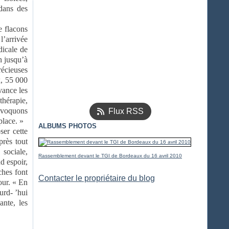
 dans des
e flacons
 l’arrivée
dicale de
n jusqu’à
récieuses
x, 55 000
vance les
thérapie,
onvoquons
Flux RSS
place. »
ALBUMS PHOTOS
ser cette
près tout
 sociale,
Rassemblement devant le TGI de Bordeaux du 16 avril 2010
d espoir,
ches font
Contacter le propriétaire du blog
tour. « En
urd- ’hui
ante, les