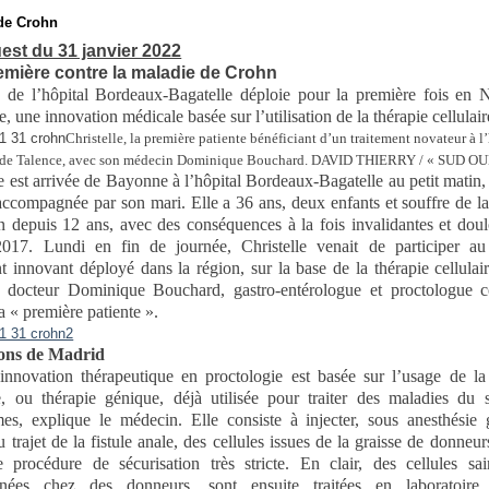
de Crohn
st du 31 janvier 2022
mière contre la maladie de Crohn
 de l’hôpital Bordeaux-Bagatelle déploie pour la première fois en 
, une innovation médicale basée sur l’utilisation de la thérapie cellulair
Christelle, la première patiente bénéficiant d’un traitement novateur à l
 de Talence, avec son médecin Dominique Bouchard. DAVID THIERRY / « SUD O
le est arrivée de Bayonne à l’hôpital Bordeaux-Bagatelle au petit matin,
 accompagnée par son mari. Elle a 36 ans, deux enfants et souffre de l
 depuis 12 ans, avec des conséquences à la fois invalidantes et dou
2017. Lundi en fin de journée, Christelle venait de participer au
nt innovant déployé dans la région, sur la base de la thérapie cellulai
le docteur Dominique Bouchard, gastro-entérologue et proctologue 
a « première patiente ».
cons de Madrid
innovation thérapeutique en proctologie est basée sur l’usage de la
re, ou thérapie génique, déjà utilisée pour traiter des maladies du 
s, explique le médecin. Elle consiste à injecter, sous anesthésie 
 trajet de la fistule anale, des cellules issues de la graisse de donneur
 procédure de sécurisation très stricte. En clair, des cellules sa
nnées chez des donneurs, sont ensuite traitées en laboratoire, 