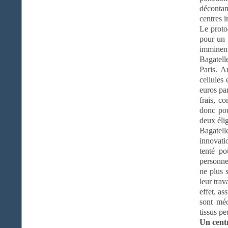
décontam
centres i
Le proto
pour un p
imminent
Bagatell
Paris. A
cellules
euros pa
frais, c
donc pou
deux éli
Bagatell
innovati
tenté po
personnel
ne plus 
leur trav
effet, a
sont méc
tissus pe
Un cent