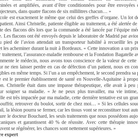
inées et amplifiées, avant d’être conditionnées pour être envoyées
njecteurs, dans quatre flacons de six millilitres chacun… »
cole est exactement le même que celui des greffes d’organe. Un lot d
atient. Ainsi Christelle, patiente éligible au traitement, a été alertée de
e des flacons dès lors que la commande a été lancée par l’équipe mé
e. Les flacons ont été envoyés depuis le laboratoire de Madrid par avio
u pied de l’avion attendait un transporteur habilité à recueillir les p
 et les acheminer durant la nuit à Bordeaux. « Cette innovation a un pri
r traitement, l’assurance-maladie rembourse et la Fondation Bagatelle a
ommente le médecin, nous avons tous conscience de la valeur de cette 
r ne rien laisser perdre en cas de défection d’un patient, nous en c
gibles en même temps. Si l’un a un empêchement, le second prendra sa 
e est le premier établissement de santé en Nouvelle-Aquitaine à propo
on. Christelle était dans une impasse thérapeutique, elle avait à peu 
ur soigner sa maladie. « Je ne peux plus travailler, ma vie intime,
le est très impactée par ma maladie, cette dernière tentative est un gran
souffrir, retrouver du boulot, sortir de chez moi… » Si les cellules sou
ail, la lésion pourra se fermer, car les tissus vont se reconstituer tout au
ssure le docteur Bouchard, les seuls traitements que nous possédons aujo
aniques et garantissent 40 % de réussite. Avec cette thérapie innov
uvent se régénérer, les chances sont nettement supérieures. »
re expert