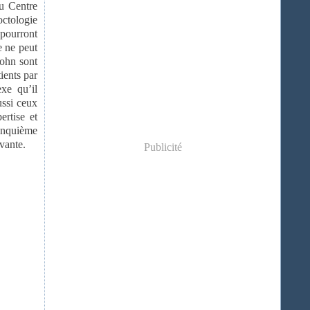
nu Centre
octologie
 pourront
e ne peut
rohn sont
ients par
xe qu’il
ussi ceux
ertise et
cinquième
vante.
Publicité