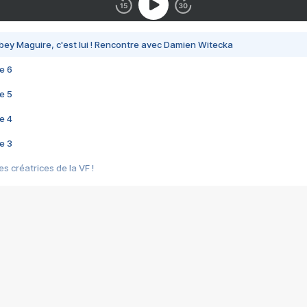
bey Maguire, c'est lui ! Rencontre avec Damien Witecka
e 6
e 5
e 4
e 3
s créatrices de la VF !
e 2
e 1
e Mektoub My Love arrive enfin ! Rencontre avec Shaïn Boumedine et Sal
i : après Toni en famille
elle réalise le bouleversant Dites lui que je l'aime