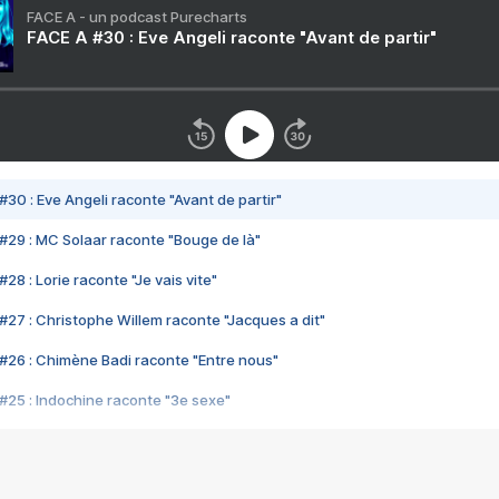
FACE A - un podcast Purecharts
FACE A #30 : Eve Angeli raconte "Avant de partir"
#30 : Eve Angeli raconte "Avant de partir"
#29 : MC Solaar raconte "Bouge de là"
28 : Lorie raconte "Je vais vite"
#27 : Christophe Willem raconte "Jacques a dit"
#26 : Chimène Badi raconte "Entre nous"
#25 : Indochine raconte "3e sexe"
#24 : Zaho raconte "C'est chelou"
#23 : Patrick Bruel raconte "Au café des délices"