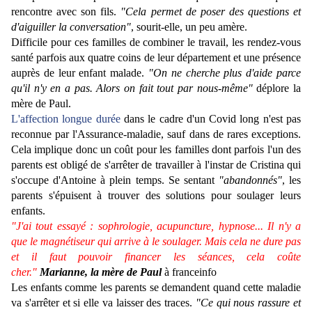
rencontre avec son fils.
"Cela permet de poser des questions et
d'aiguiller la conversation"
, sourit-elle, un peu amère.
Difficile pour ces familles de combiner le travail, les rendez-vous
santé parfois aux quatre coins de leur département et une présence
auprès de leur enfant malade.
"On ne cherche plus d'aide parce
qu'il n'y en a pas. Alors on fait tout par nous-même"
déplore la
mère de Paul.
L'affection longue durée
dans le cadre d'un Covid long n'est pas
reconnue par l'Assurance-maladie, sauf dans de rares exceptions.
Cela implique donc un coût pour les familles dont parfois l'un des
parents est obligé de s'arrêter de travailler à l'instar de Cristina qui
s'occupe d'Antoine à plein temps. Se sentant
"abandonnés"
, les
parents s'épuisent à trouver des solutions pour soulager leurs
enfants.
"J'ai tout essayé : sophrologie, acupuncture, hypnose... Il n'y a
que le magnétiseur qui arrive à le soulager. Mais cela ne dure pas
et il faut pouvoir financer les séances, cela coûte
cher."
Marianne, la mère de Paul
à franceinfo
Les enfants comme les parents se demandent quand cette maladie
va s'arrêter et si elle va laisser des traces.
"Ce qui nous rassure et