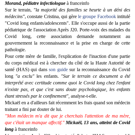
Morand, pédiatre infectiologue
à franceinfo
Sur le terrain,
"la majorité des familles se heurte à un déni des
médecins"
, constate Cristina, qui gère
le groupe Facebook
intitulé
"Covid long enfants/adolescents". Elle s'occupe aussi de la partie
pédiatrique de l'association Après J20. Porte-voix des malades du
Covid long, cette association demande notamment au
gouvernement la reconnaissance et la prise en charge de cette
pathologie.
Pour cette mère de famille, l'explication de l'inaction d'une partie
du corps médical
est à chercher du côté de la Haute Autorité de
santé (HAS) qui dans
son guide
sur la reconnaissance du Covid
long
"a exclu"
les enfants.
"Sur le terrain ce document a été
interprété avec certitude comme quoi le Covid long chez l'enfant
n'existe pas, et que c'est sans doute psychologique, les enfants
étant stressés par le confinement",
analyse-t-elle.
Mickaël en a d'ailleurs fait récemment les frais quand son médecin
traitant a fini par douter de lui.
"Mon médecin m'a dit que je cherchais l'attention de ma mère,
que c'était un manque affectif."
Mickaël, 13 ans, atteint de Covid
long
à franceinfo