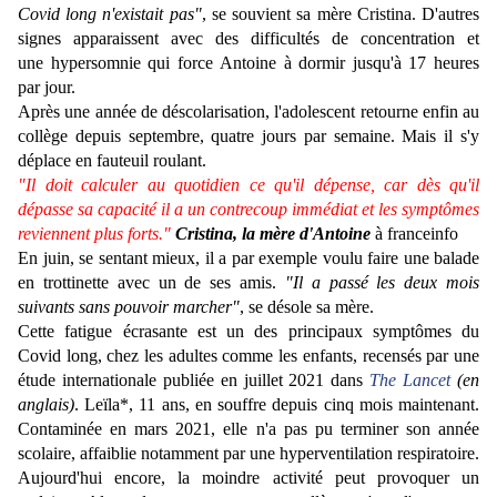
Covid long n'existait pas"
, se souvient sa mère Cristina. D'autres
signes apparaissent avec des difficultés de concentration et
une hypersomnie qui force Antoine à dormir jusqu'à 17 heures
par jour.
Après une année de déscolarisation, l'adolescent retourne enfin au
collège depuis septembre, quatre jours par semaine. Mais il s'y
déplace en fauteuil roulant.
"Il doit calculer au quotidien ce qu'il dépense, car dès qu'il
dépasse sa capacité il a un contrecoup immédiat et les symptômes
reviennent plus forts."
Cristina, la mère d'Antoine
à franceinfo
En juin, se sentant mieux, il a par exemple voulu faire une balade
en trottinette avec un de ses amis.
"Il a passé les deux mois
suivants sans pouvoir marcher"
, se désole sa mère.
Cette fatigue écrasante est un des principaux symptômes du
Covid long, chez les adultes comme les enfants, recensés par une
étude internationale publiée en juillet 2021 dans
The Lancet
(en
anglais)
. Leïla*, 11 ans, en souffre depuis cinq mois maintenant.
Contaminée en mars 2021, elle n'a pas pu terminer son année
scolaire, affaiblie notamment par une hyperventilation respiratoire.
Aujourd'hui encore, la moindre activité peut provoquer un