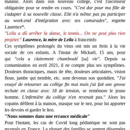
malaise. Alors dans son nouveau collège, c'est l'ascenseur
obligatoire pour se rendre en cours.
"C'est dur pour ma fille de
s'adapter à sa nouvelle classe. Elle n'a même pas pu participer
au week-end d'intégration avec ses camarades"
, regrette
Laurence*.
"Leïla a dû arrêter la danse, le tennis... On ne peut plus rien
projeter."
Laurence, la mère de Leïla
à franceinfo
Ces symptômes prolongés du virus ont mis un frein à la vie
sociale de ces enfants. A l'instar de Mickaël, 15 ans, pour
qui
"cela a clairement
chamboulé
[sa]
vie"
. Depuis sa
contamination en avril 2021, il ne compte plus ses symptômes.
Douleurs thoraciques, maux de tête, douleurs articulaires, vision
floue, jambe qui tremble, etc. sont devenus son quotidien
. "J'ai
essayé de retourner au collège fin mai mais j'ai fait une grosse
rechute en classe avec 18 de tension
, se remémore le jeune
homme.
L'infirmière du collège n'en revenait pas."
Alors les
copains défilent à la maison, masque sur le nez, pour lui apporter
les devoirs et garder le lien.
"Nous sommes dans une errance médicale"
Pour l'instant, les cas de Covid long pédiatrique ne sont pas
recensés en France. La plupart des familles se sentent désarmées