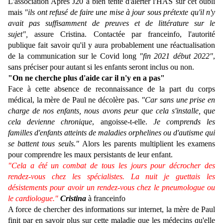
L'association Après J20 a bien tenté d'alerter l'HAS sur cet oubli
mais
"ils ont refusé de faire une mise à jour sous prétexte qu'il n'y
avait pas suffisamment de preuves et de littérature sur le
sujet",
assure Cristina. Contactée par franceinfo, l'autorité
publique fait savoir qu'il y aura probablement une réactualisation
de la communication sur le Covid long
"fin 2021 début 2022"
,
sans préciser pour autant si les enfants seront inclus ou non.
"On ne cherche plus d'aide car il n'y en a pas"
Face à cette absence de reconnaissance de la part du corps
médical, la mère de Paul ne décolère pas.
"Car sans une prise en
charge de nos enfants, nous avons peur que cela s'installe, que
cela devienne chronique
, angoisse-t-elle.
Je comprends les
familles d'enfants atteints de maladies orphelines ou d'autisme qui
se battent tous seuls."
Alors les parents multiplient les examens
pour comprendre les maux persistants de leur enfant.
"Cela a été un combat de tous les jours pour décrocher des
rendez-vous chez les spécialistes. La nuit je guettais les
désistements pour avoir un rendez-vous chez le pneumologue ou
le cardiologue."
Cristina
à franceinfo
A force de chercher des informations sur internet, la mère de Paul
finit par en savoir plus sur cette maladie que les médecins qu'elle