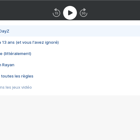
 DayZ
 a 13 ans (et vous l'avez ignoré)
e (littéralement)
im Rayan
 toutes les règles
s les jeux vidéo
us choquant de Rockstar ? - Le scandale BULLY
e plus moche de Steam
du RÊVE tourne au CAUCHEMAR
pendant 8 heures