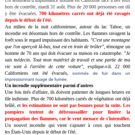
Un sentiment d'impuissance domine en Californie face à des feux
hors de contrôle, mardi 31 août. Plus de 20 000 personnes ont dû
y être évacuées.
700 kilomètres carrés ont déjà été ravagés
depuis le début de l'été.
Au milieu de la nuit californienne, autour du lac Tahoe, un
incendie est désormais hors de contrôle. Les flammes ravagent la
forêt sous le regard impuissant des habitants.
"C'est une montagne
que l'on aperçoit là-bas, tout est en train de brûler",
témoigne un
homme de 70 ans qui doit évacuer sa maison en catastrophe.
"Je
suis médecin. Tout mon matériel de travail et une partie de ma
vie sont à l'arrière de cette voiture",
explique-t-il. 22 000
Californiens ont été évacués,
sommés de fuir dans un
impressionnant nuage de fumée.
Un incendie supplémentaire parmi d'autres
Une fois tirés d'affaire, ils doivent patienter de longues heures en
file indienne. Plus de 700 kilomètres carrés de végétation ont déjà
brûlé, et
les estimations ne sont pas bonnes pour la suite.
Les
pompiers tentent de débroussailler pour limiter la
propagation des flammes, car le vent menace de s'intensifier.
Un nouvel incendie qui vient s'ajouter à ceux qui touchent
les États-Unis depuis le début de l'été.