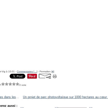
r-Vig à 10:01 -
Commentaires [
…
]
- Permalien [
#
]
?
0 vote
Incendies dans les Landes
erez aussi :