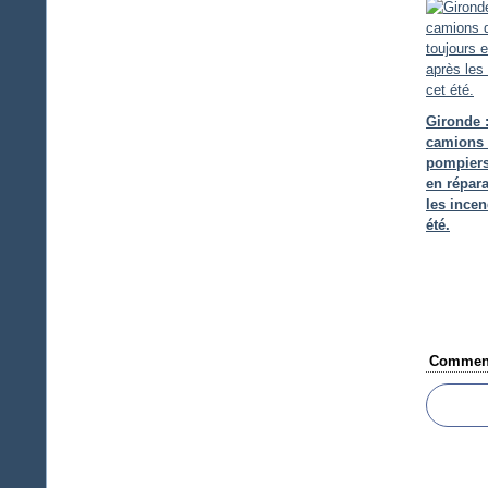
Gironde 
camions
pompiers
en répara
les incen
été.
Comment