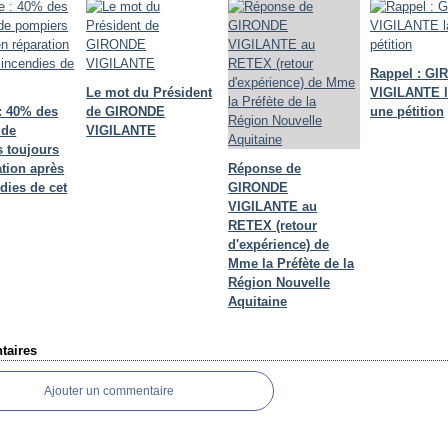
Rappel : G
Le mot du Président
VIGILANTE 
: 40% des
de GIRONDE
une pétition
 de
VIGILANTE
 toujours
ation après
Réponse de
dies de cet
GIRONDE
VIGILANTE au
RETEX (retour
d'expérience) de
Mme la Préfète de la
Région Nouvelle
Aquitaine
aires
Ajouter un commentaire