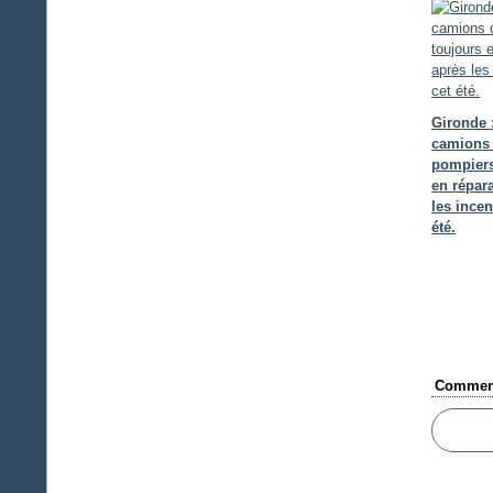
Gironde 
camions
pompiers
en répar
les incen
été.
Comment