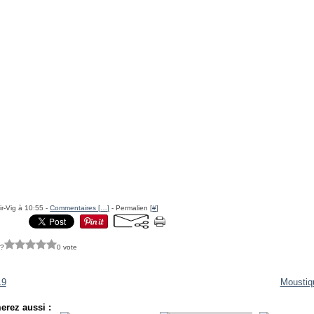
ir-Vig à 10:55 -
Commentaires [
…
]
- Permalien [
#
]
 ?
0 vote
19
Moustiqu
erez aussi :