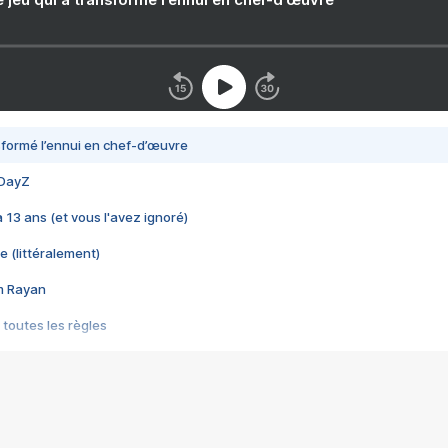
nsformé l’ennui en chef-d’œuvre
 DayZ
 a 13 ans (et vous l'avez ignoré)
e (littéralement)
im Rayan
 toutes les règles
s les jeux vidéo
us choquant de Rockstar ? - Le scandale BULLY
e plus moche de Steam