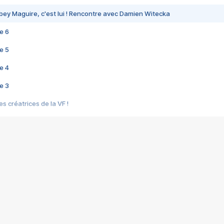
bey Maguire, c'est lui ! Rencontre avec Damien Witecka
e 6
e 5
e 4
e 3
s créatrices de la VF !
e 2
e 1
e Mektoub My Love arrive enfin ! Rencontre avec Shaïn Boumedine et Sal
i : après Toni en famille
elle réalise le bouleversant Dites lui que je l'aime
ais ! Rencontre autour de Vie privée de Rebecca Zlotowski