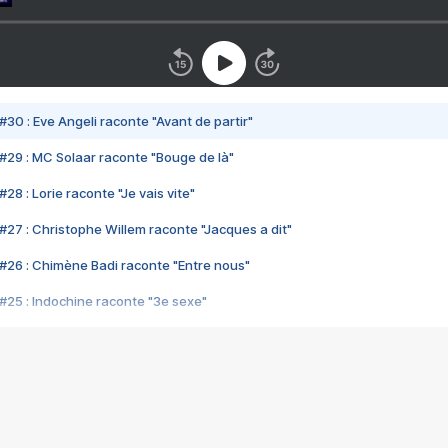
#30 : Eve Angeli raconte "Avant de partir"
#29 : MC Solaar raconte "Bouge de là"
28 : Lorie raconte "Je vais vite"
#27 : Christophe Willem raconte "Jacques a dit"
#26 : Chimène Badi raconte "Entre nous"
#25 : Indochine raconte "3e sexe"
#24 : Zaho raconte "C'est chelou"
#23 : Patrick Bruel raconte "Au café des délices"
#22 : Kyo raconte "Le chemin"
#21 : Nolwenn Leroy raconte "Cassé"