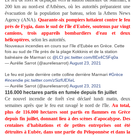
200 km au nord-est d'Athènes, où les autorités préparaient une
évacuation de la population par bateau, selon la Athens News
Agency (ANA).
Quarante-six pompiers luttaient contre le feu
près de Fygia, dans le sud de l'île d'Eubée, soutenus par vingt
camions, trois appareils bombardiers d'eau et deux
hélicoptères
, selon les autorités.
Nouveaux incendies en cours sur l'île d'Eubée en Grèce. Cette
fois au sud de l'île près de la plage Kokkinis et de la station
balnéaire de Marmari cc
@LCI
pic.twitter.com/8Ex4CSFq0a
— Aurélie Sarrot (@aureliesarrot)
August 23, 2021
Le feu est juste derrière cette colline derrière Marmari
#Grèce
#incendie
pic.twitter.com/zSizfUEXeL
— Aurélie Sarrot (@aureliesarrot)
August 23, 2021
116.000 hectares partis en fumée depuis fin juillet
Ce nouvel incendie de forêt s'est déclaré lundi matin, deux
semaines après que le feu eut ravagé le nord de l'île.
Au total,
plus de 116.000 hectares sont partis en flammes en Grèce
depuis fin juillet, donnant lieu à des scènes d'apocalypse. Des
centaines d'habitations et de petites entreprises ont été
détruites à Eubée, dans une partie du Péloponnèse et dans la