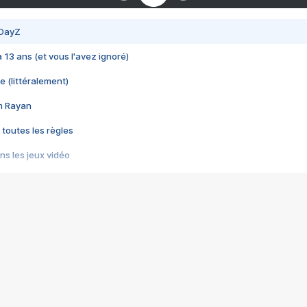
 DayZ
 a 13 ans (et vous l'avez ignoré)
e (littéralement)
im Rayan
 toutes les règles
s les jeux vidéo
us choquant de Rockstar ? - Le scandale BULLY
e plus moche de Steam
du RÊVE tourne au CAUCHEMAR
pendant 8 heures
it… à tort
umiliés par un jeu vidéo