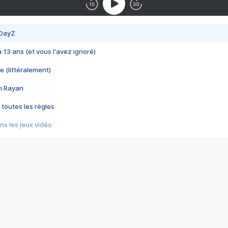
 DayZ
 a 13 ans (et vous l'avez ignoré)
e (littéralement)
im Rayan
 toutes les règles
s les jeux vidéo
us choquant de Rockstar ? - Le scandale BULLY
e plus moche de Steam
du RÊVE tourne au CAUCHEMAR
pendant 8 heures
it… à tort